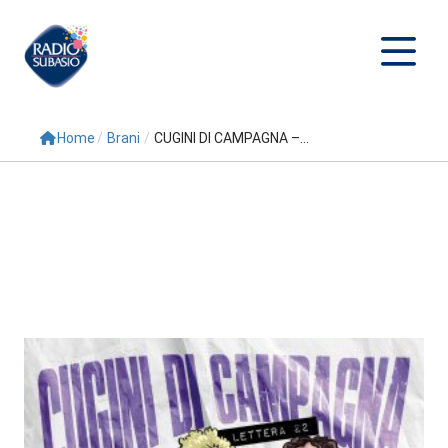
Home
/
Brani
/
CUGINI DI CAMPAGNA –...
Cerca
Home
Radio
Palinsesto
Programmi
Conduttori
Repliche