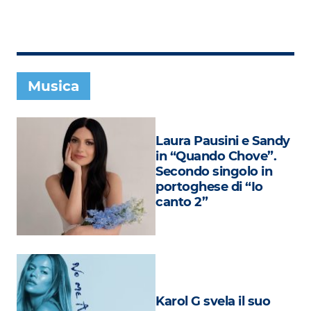
Subasio Collection
Subasio Per Un’Ora D’Amore
Video
Musica
Foto
Speciali
Laura Pausini e Sandy
Oroscopo
in “Quando Chove”.
Secondo singolo in
Radio Subasio Music Club
portoghese di “Io
canto 2”
Sanremo 2026
News
Musica
Cultura
Karol G svela il suo