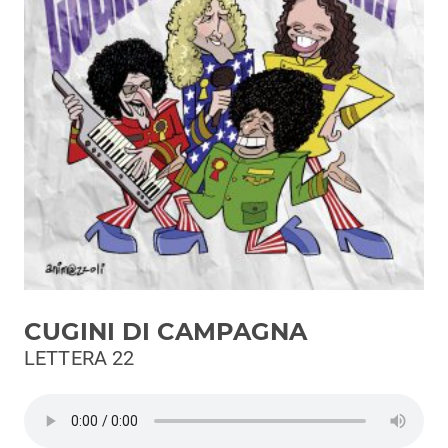
Podcast
3xTe
Interviste
Playlist
Novità
Subasio Playlist
Web Radio
Radio Subasio
CUGINI DI CAMPAGNA
Radio Subasio +
LETTERA 22
Radio Subasio Disco Club
Radio Suby