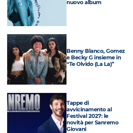
nuovo album
Attualità
Costume
Extra
Eventi
Benny Blanco, Gomez
e Becky G insieme in
“Te Olvido (La La)”
Tappe di
avvicinamento al
Festival 2027: le
novità per Sanremo
Giovani