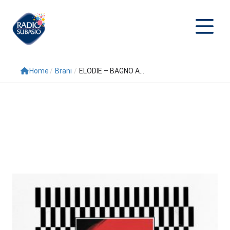
Home
/
Brani
/
ELODIE – BAGNO A...
Cerca
Home
Radio
Palinsesto
Programmi
Conduttori
Repliche