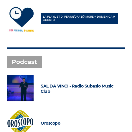
LA PLAYLIST DI PER UN’ORA D’AMORE – DOMENICA 9
AGOSTO
Podcast
SAL DA VINCI - Radio Subasio Music
Club
Oroscopo