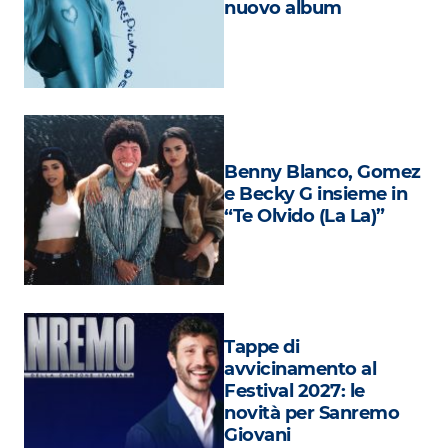
nuovo album
Attualità
Costume
Extra
Eventi
Benny Blanco, Gomez
e Becky G insieme in
“Te Olvido (La La)”
Tappe di
avvicinamento al
Festival 2027: le
novità per Sanremo
Giovani