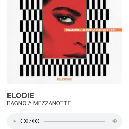
Podcast
3xTe
Interviste
Playlist
Novità
Subasio Playlist
Web Radio
Radio Subasio
ELODIE
Radio Subasio +
BAGNO A MEZZANOTTE
Radio Subasio Disco Club
Radio Suby