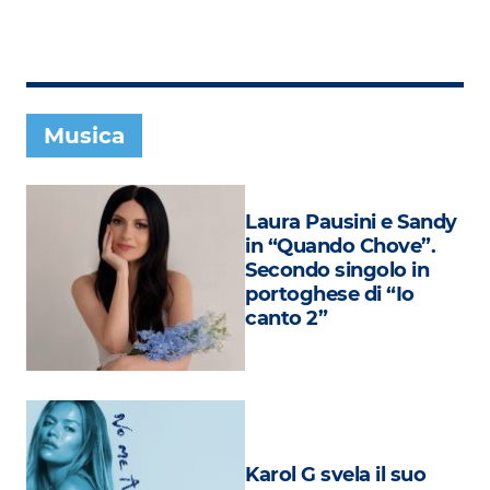
Subasio Collection
Subasio Per Un’Ora D’Amore
Video
Musica
Foto
Speciali
Laura Pausini e Sandy
Oroscopo
in “Quando Chove”.
Secondo singolo in
Radio Subasio Music Club
portoghese di “Io
canto 2”
Sanremo 2026
News
Musica
Cultura
Karol G svela il suo