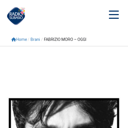
Home
/
Brani
/
FABRIZIO MORO – OGGI
Cerca
Home
Radio
Palinsesto
Programmi
Conduttori
Repliche