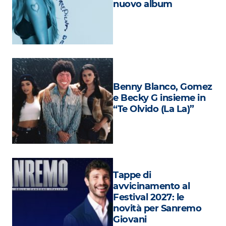
nuovo album
Attualità
Costume
Extra
Eventi
Benny Blanco, Gomez
e Becky G insieme in
“Te Olvido (La La)”
Tappe di
avvicinamento al
Festival 2027: le
novità per Sanremo
Giovani