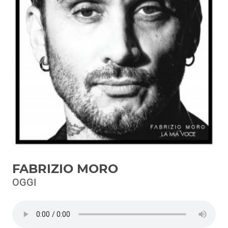
Podcast
3xTe
Interviste
Playlist
Novità
Subasio Playlist
Web Radio
Radio Subasio
FABRIZIO MORO
Radio Subasio +
OGGI
Radio Subasio Disco Club
Radio Suby