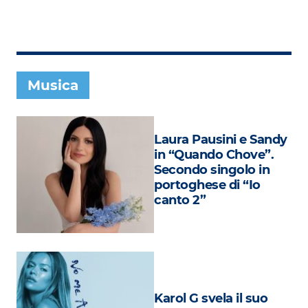
Subasio Collection
Subasio Per Un’Ora D’Amore
Video
Musica
Foto
Speciali
Laura Pausini e Sandy
Oroscopo
in “Quando Chove”.
Secondo singolo in
Radio Subasio Music Club
portoghese di “Io
canto 2”
Sanremo 2026
News
Musica
Cultura
Karol G svela il suo