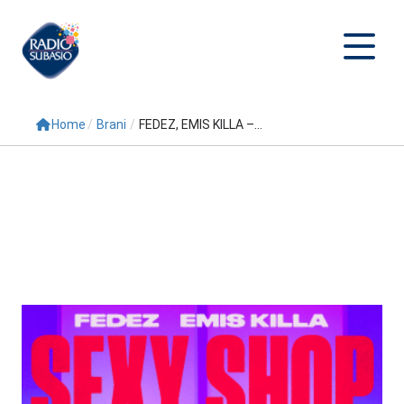
Home
/
Brani
/
FEDEZ, EMIS KILLA –...
Cerca
Home
Radio
Palinsesto
Programmi
Conduttori
Repliche