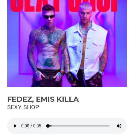
Podcast
3xTe
Interviste
Playlist
Novità
Subasio Playlist
Web Radio
Radio Subasio
FEDEZ, EMIS KILLA
Radio Subasio +
SEXY SHOP
Radio Subasio Disco Club
Radio Suby