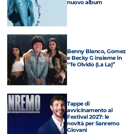
nuovo album
Attualità
Costume
Extra
Eventi
Benny Blanco, Gomez
e Becky G insieme in
“Te Olvido (La La)”
Tappe di
avvicinamento al
Festival 2027: le
novità per Sanremo
Giovani