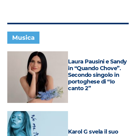
Subasio Collection
Subasio Per Un’Ora D’Amore
Video
Musica
Foto
Speciali
Laura Pausini e Sandy
Oroscopo
in “Quando Chove”.
Secondo singolo in
Radio Subasio Music Club
portoghese di “Io
canto 2”
Sanremo 2026
News
Musica
Cultura
Karol G svela il suo