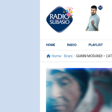
HOME
RADIO
PLAYLIST
Home
/
Brani
/
GIANNI MORANDI – L’
RADIO SUBY
KATY PER
Watch It Bur