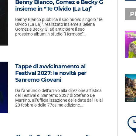
Benny Blanco, Gomez e Becky G
insieme in “Te Olvido (La La)”
Pl
Benny Blanco pubblica il suo nuovo singolo "Te
Olvido (La La)", realizzato insieme a Selena
Gomez e Becky G, ad anticipare il suo
prossimo album in studio “Hermoso”…
PLAYLIST NOVITÀ
STEFANO PITASI
LABBRA LIME
Tappe di avvicinamento al
Festival 2027: le novità per
Sanremo Giovani
SUBASIO PLAYLIST
FABIO ROVAZZI, ARISA,
Dall’annuncio dell’arrivo alla direzione artistica
NINO D'ANGELO
del Festival di Sanremo 2027 di Stefano De
LA COSTIERA AMALFITANA
Martino, all’ufficializzazione delle date dal 16 al
20 febbraio della 77esima edizione,…
LA PLAYLIST DI PER UN’ORA
D’AMORE – VENERDÌ 7 AGOSTO