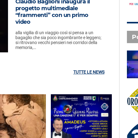
Claudio Baglioni inaugura il
progetto multimediale
“frammenti” con un primo
video
alla vigilia di un viaggio così si pensa a un
P
bagaglio che sia poco ingombrante e leggero;
si ritrovano vecchi pensieri nei corridoi della
memoria,…
SAL DA VINCI - Radio
Subasio Music Club
TUTTE LE NEWS
Oroscopo
3 X TE - 06-08-2026
Le canzoni della tua vita -