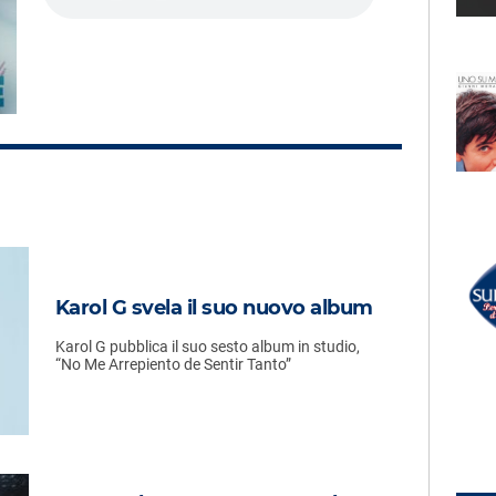
LECTION
RADIO SUBASIO +
ORANDI
KATY PERRY
Watch It Burn
UN'ORA D'AMORE
RADIO SUBASIO DISCO CLUB
r Un'Ora
JOY SALINAS
Karol G svela il suo nuovo album
Rockin' Romance (bump
Bump Mix)
e,
e
Karol G pubblica il suo sesto album in studio,
“No Me Arrepiento de Sentir Tanto”