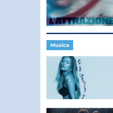
SUBASIO COL
GIANNI M
Uno Su Mille
Musica
SUBASIO PER 
Subasio Pe
D'Amore
Ogni canzon
un'emozion