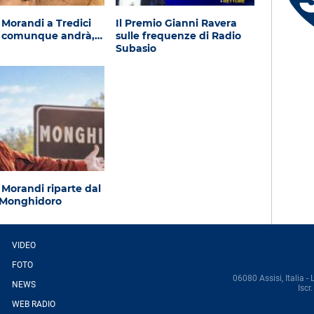
Anna - Lecco (LC)
 Morandi a Tredici
Il Premio Gianni Ravera
, comunque andrà,…
sulle frequenze di Radio
Subasio
 Morandi riparte dal
 Monghidoro
VIDEO
FOTO
06080 Assisi, Italia - 
NEWS
Isc
WEB RADIO