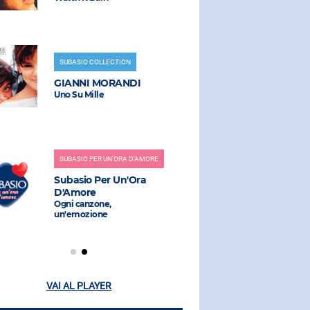
SUBASIO COLLECTION
RADIO SUBAS
GIANNI MORANDI
KATY PER
Uno Su Mille
Watch It Bu
SUBASIO PER UN'ORA D'AMORE
RADIO SUBAS
Subasio Per Un'Ora
JOY SALI
D'Amore
Rockin' Ro
Bump Mix)
Ogni canzone,
un'emozione
VAI AL PLAYER