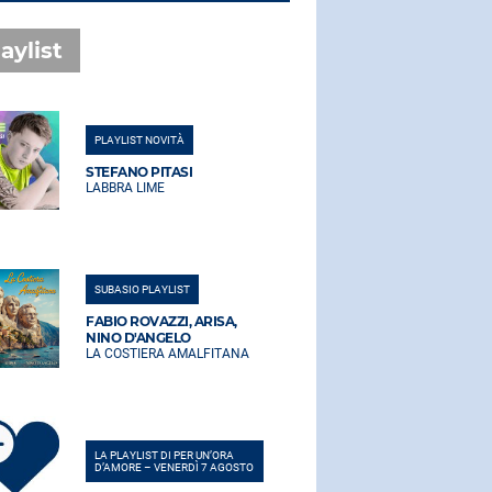
aylist
PLAYLIST NOVITÀ
PLAYLIST NO
STEFANO PITASI
STEFANO PI
LABBRA LIME
LABBRA LIM
SUBASIO PLAYLIST
SUBASIO PLA
FABIO ROVAZZI, ARISA,
FABIO ROVA
NINO D'ANGELO
NINO D'AN
LA COSTIERA AMALFITANA
LA COSTIER
LA PLAYLIST DI PER UN’ORA
LA PLAYLIST 
D’AMORE – VENERDÌ 7 AGOSTO
D’AMORE – V