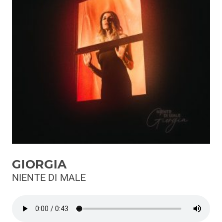
Podcast
3xTe
Interviste
Playlist
Novità
Subasio Playlist
Web Radio
Radio Subasio
GIORGIA
Radio Subasio +
NIENTE DI MALE
Radio Subasio Disco Club
Radio Suby