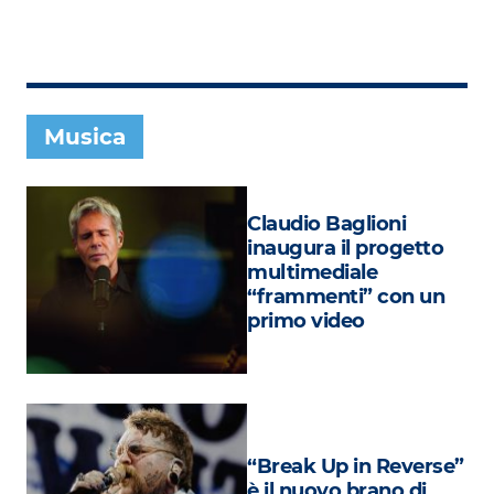
Subasio Collection
Subasio Per Un’Ora D’Amore
Video
Musica
Foto
Speciali
Claudio Baglioni
Oroscopo
inaugura il progetto
multimediale
Radio Subasio Music Club
“frammenti” con un
primo video
Sanremo 2026
News
Musica
Cultura
“Break Up in Reverse”
è il nuovo brano di