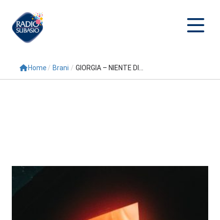
Home
/
Brani
/
GIORGIA – NIENTE DI...
Cerca
Home
Radio
Palinsesto
Programmi
Conduttori
Repliche