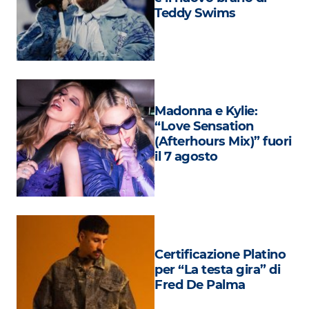
Attualità
Teddy Swims
Costume
Extra
Eventi
Madonna e Kylie:
“Love Sensation
(Afterhours Mix)” fuori
il 7 agosto
Certificazione Platino
per “La testa gira” di
Fred De Palma