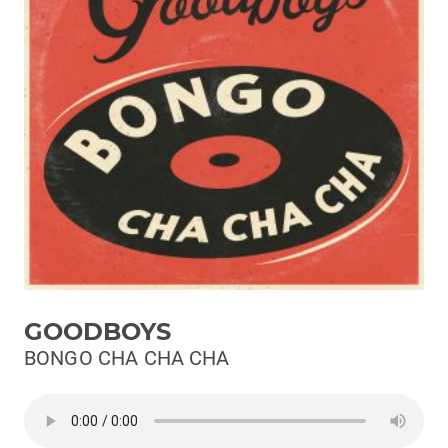
Podcast
3xTe
Interviste
Playlist
Novità
Subasio Playlist
Web Radio
Radio Subasio
GOODBOYS
Radio Subasio +
BONGO CHA CHA CHA
Radio Subasio Disco Club
Radio Suby