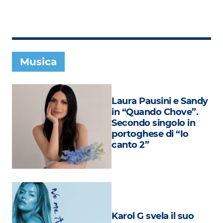
Subasio Collection
Subasio Per Un’Ora D’Amore
Video
Musica
Foto
Speciali
Laura Pausini e Sandy
Oroscopo
in “Quando Chove”.
Secondo singolo in
Radio Subasio Music Club
portoghese di “Io
canto 2”
Sanremo 2026
News
Musica
Cultura
Karol G svela il suo