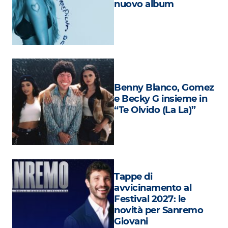
nuovo album
Attualità
Costume
Extra
Eventi
Benny Blanco, Gomez
e Becky G insieme in
“Te Olvido (La La)”
Tappe di
avvicinamento al
Festival 2027: le
novità per Sanremo
Giovani