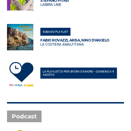
STEFANO PITASI
LABBRA LIME
SUBASIO PLAYLIST
FABIO ROVAZZI, ARISA, NINO D'ANGELO
LA COSTIERA AMALFITANA
LA PLAYLIST DI PER UN’ORA D’AMORE – DOMENICA 9
AGOSTO
Podcast