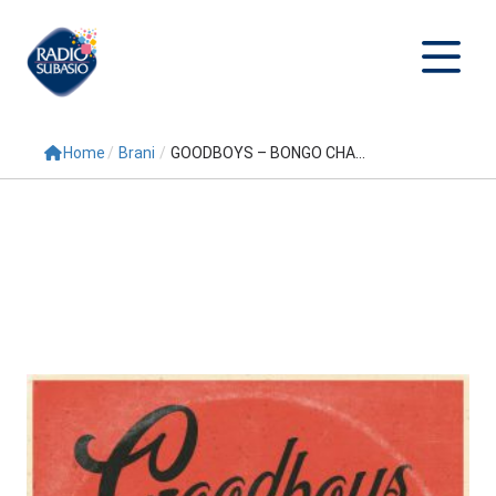
Home
/
Brani
/
GOODBOYS – BONGO CHA...
Cerca
Home
Radio
Palinsesto
Programmi
Conduttori
Repliche