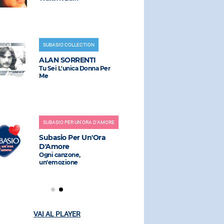
SUBASIO COLLECTION
RADIO SUBAS
ALAN SORRENTI
GAIA
Tu Sei L'unica Donna Per
Bossa Nostr
Me
RADIO SUBAS
SUBASIO PER UN'ORA D'AMORE
EMMA
Subasio Per Un'Ora
L'amore Non
D'Amore
(umberto Bal
Dj, Michell
Ogni canzone,
Remix)
un'emozione
VAI AL PLAYER