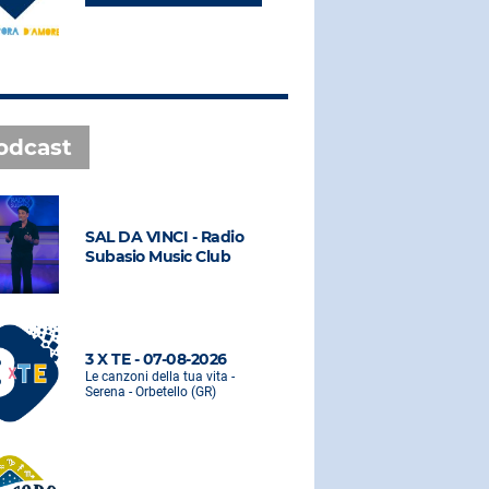
odcast
SAL DA VINCI - Radio
SAL DA VI
Subasio Music Club
Subasio M
3 X TE - 07-08-2026
3 X TE - 0
Le canzoni della tua vita -
Le canzoni de
Serena - Orbetello (GR)
Serena - Orbe