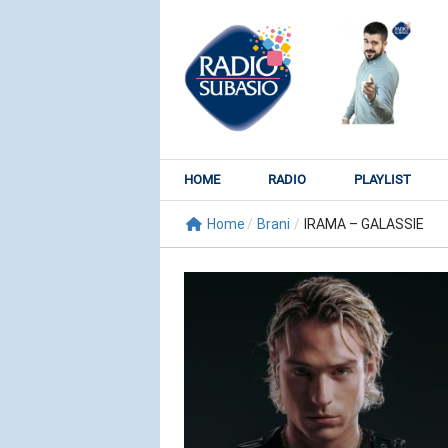
HOME
RADIO
PLAYLIST
Home
/
Brani
/
IRAMA – GALASSIE
RADIO SUBY
KATY PER
Watch It Bur