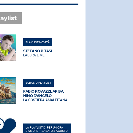
aylist
PLAYLIST NOVITÀ
PLAYLIST NO
STEFANO PITASI
STEFANO PI
LABBRA LIME
LABBRA LIM
SUBASIO PLAYLIST
SUBASIO PLA
FABIO ROVAZZI, ARISA,
FABIO ROVA
NINO D'ANGELO
NINO D'AN
LA COSTIERA AMALFITANA
LA COSTIER
LA PLAYLIST DI PER UN’ORA
LA PLAYLIST 
D’AMORE – SABATO 8 AGOSTO
D’AMORE – 