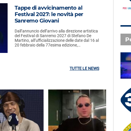
Tappe di avvicinamento al
Festival 2027: le novità per
Sanremo Giovani
Dall’annuncio dell’arrivo alla direzione artistica
del Festival di Sanremo 2027 di Stefano De
P
Martino, all’ufficializzazione delle date dal 16 al
20 febbraio della 77esima edizione,…
SAL DA VINCI - Radio
Subasio Music Club
TUTTE LE NEWS
3 X TE - 07-08-2026
Le canzoni della tua vita -
Serena - Orbetello (GR)