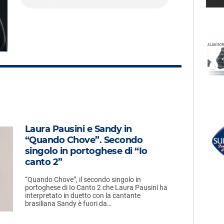
LECTION
RADIO SUBASIO +
RENTI
GAIA
ca Donna Per
Bossa Nostra
RADIO SUBASIO DISCO CLUB
UN'ORA D'AMORE
Laura Pausini e Sandy in
EMMA
r Un'Ora
“Quando Chove”. Secondo
L'amore Non Mi Basta
(umberto Balzanelli, Jerry
singolo in portoghese di “Io
Dj, Michelle Bootleg
e,
canto 2”
Remix)
e
“Quando Chove”, il secondo singolo in
portoghese di Io Canto 2 che Laura Pausini ha
interpretato in duetto con la cantante
brasiliana Sandy è fuori da…