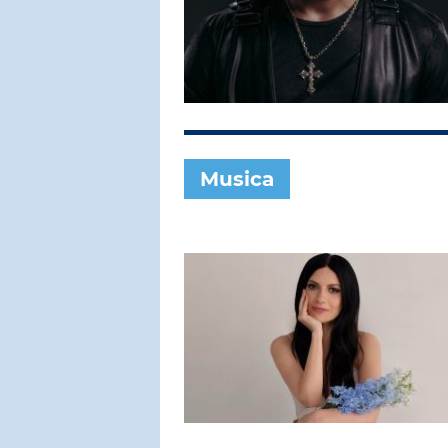
SUBASIO COL
ALAN SOR
Tu Sei L'uni
Me
Musica
SUBASIO PER 
Subasio Pe
D'Amore
Ogni canzon
un'emozion