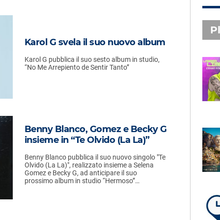
Pl
Karol G svela il suo nuovo album
Karol G pubblica il suo sesto album in studio,
“No Me Arrepiento de Sentir Tanto”
PLAYLIST NOVITÀ
STEFANO PITASI
LABBRA LIME
Benny Blanco, Gomez e Becky G
SUBASIO PLAYLIST
insieme in “Te Olvido (La La)”
FABIO ROVAZZI, ARISA,
Benny Blanco pubblica il suo nuovo singolo "Te
NINO D'ANGELO
Olvido (La La)", realizzato insieme a Selena
LA COSTIERA AMALFITANA
Gomez e Becky G, ad anticipare il suo
prossimo album in studio “Hermoso”…
LA PLAYLIST DI PER UN’ORA
D’AMORE – SABATO 8 AGOSTO