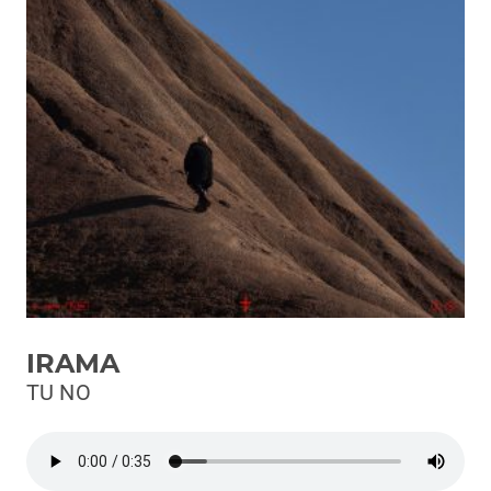
Podcast
3xTe
Interviste
Playlist
Novità
Subasio Playlist
Web Radio
Radio Subasio
IRAMA
Radio Subasio +
TU NO
Radio Subasio Disco Club
Radio Suby