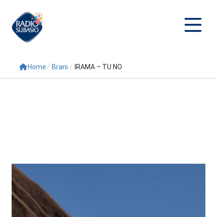
Home
/
Brani
/
IRAMA – TU NO
Cerca
Home
Radio
Palinsesto
Programmi
Conduttori
Repliche