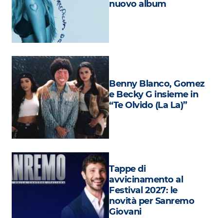
nuovo album
Attualità
Costume
Extra
Eventi
Benny Blanco, Gomez
e Becky G insieme in
“Te Olvido (La La)”
Tappe di
avvicinamento al
Festival 2027: le
novità per Sanremo
Giovani