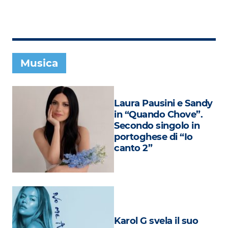
Subasio Collection
Subasio Per Un’Ora D’Amore
Video
Musica
Foto
Speciali
Laura Pausini e Sandy
Oroscopo
in “Quando Chove”.
Secondo singolo in
Radio Subasio Music Club
portoghese di “Io
canto 2”
Sanremo 2026
News
Musica
Cultura
Karol G svela il suo