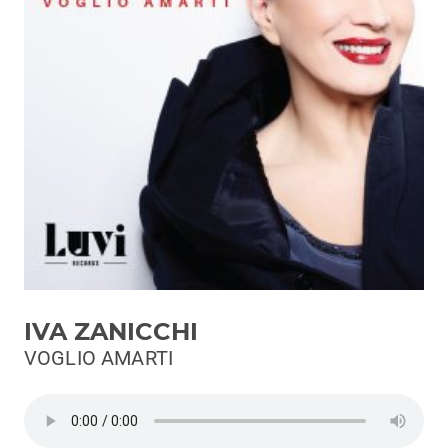
Podcast
3xTe
Interviste
Playlist
Novità
Subasio Playlist
Web Radio
Radio Subasio
IVA ZANICCHI
Radio Subasio +
VOGLIO AMARTI
Radio Subasio Disco Club
Radio Suby