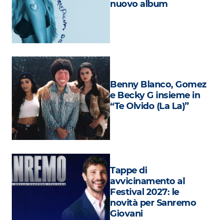
nuovo album
Attualità
Costume
Extra
Eventi
Benny Blanco, Gomez
e Becky G insieme in
“Te Olvido (La La)”
Tappe di
avvicinamento al
Festival 2027: le
novità per Sanremo
Giovani