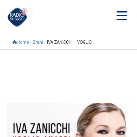
Home
/
Brani
/
IVA ZANICCHI – VOGLIO...
Cerca
Home
Radio
Palinsesto
Programmi
Conduttori
Repliche