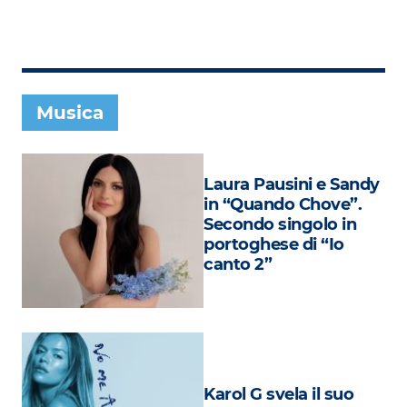
Subasio Collection
Subasio Per Un’Ora D’Amore
Video
Musica
Foto
Speciali
Laura Pausini e Sandy
Oroscopo
in “Quando Chove”.
Secondo singolo in
Radio Subasio Music Club
portoghese di “Io
canto 2”
Sanremo 2026
News
Musica
Cultura
Karol G svela il suo