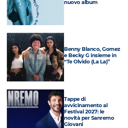
nuovo album
Attualità
Costume
Extra
Eventi
Benny Blanco, Gomez
e Becky G insieme in
“Te Olvido (La La)”
Tappe di
avvicinamento al
Festival 2027: le
novità per Sanremo
Giovani