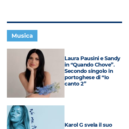
Subasio Collection
Subasio Per Un’Ora D’Amore
Video
Musica
Foto
Speciali
Laura Pausini e Sandy
Oroscopo
in “Quando Chove”.
Secondo singolo in
Radio Subasio Music Club
portoghese di “Io
canto 2”
Sanremo 2026
News
Musica
Cultura
Karol G svela il suo