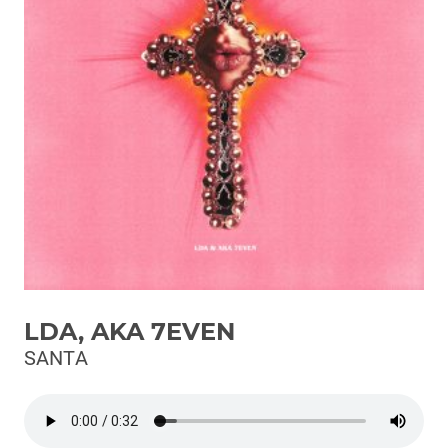
Podcast
3xTe
Interviste
Playlist
Novità
Subasio Playlist
Web Radio
Radio Subasio
LDA, AKA 7EVEN
Radio Subasio +
SANTA
Radio Subasio Disco Club
Radio Suby