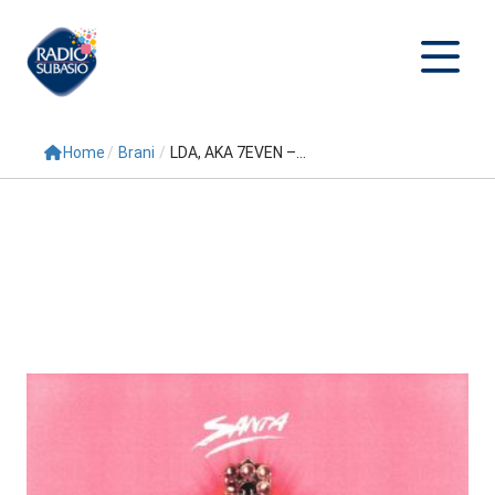
Home
/
Brani
/
LDA, AKA 7EVEN –...
Cerca
Home
Radio
Palinsesto
Programmi
Conduttori
Repliche