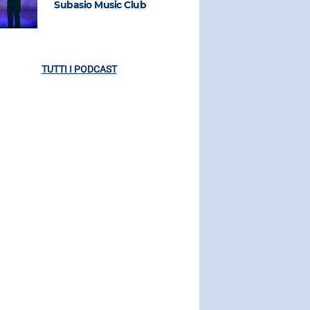
Subasio Music Club
Subasio M
TUTTI I PODCAST