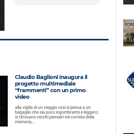
Non Mi Avete Fatto Niente
LECTION
RADIO SUBASIO +
R
 Girl Like You
RIHANNA
Diamonds
UN'ORA D'AMORE
RADIO SUBASIO DISCO CLUB
Claudio Baglioni inaugura il
r Un'Ora
progetto multimediale
JOVANOTTI
e,
L'estate Addosso (federico
“frammenti” con un primo
e
Scavo Remix Radio Edit)
video
alla vigilia di un viaggio così si pensa a un
bagaglio che sia poco ingombrante e leggero;
si ritrovano vecchi pensieri nei corridoi della
memoria,…