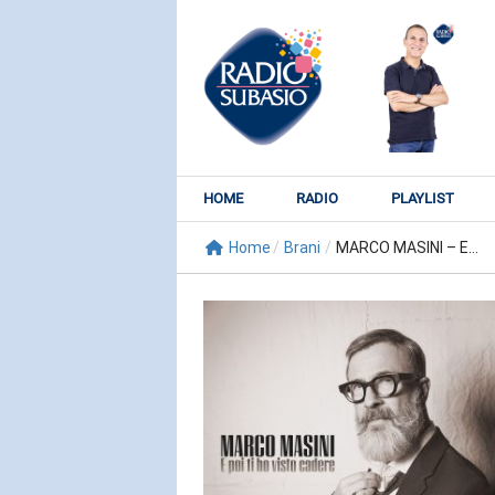
HOME
RADIO
PLAYLIST
Home
/
Brani
/
MARCO MASINI – E...
RADIO SUBY
KATY PER
Watch It Bur