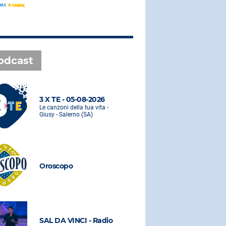
odcast
3 X TE - 05-08-2026
3 X TE - 0
Le canzoni della tua vita -
Le canzoni de
Giusy - Salerno (SA)
Giusy - Saler
Oroscopo
Oroscopo
SAL DA VINCI - Radio
SAL DA VI