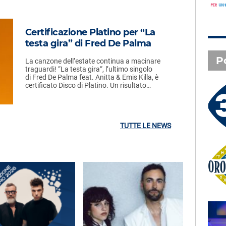
Certificazione Platino per “La
testa gira” di Fred De Palma
P
La canzone dell’estate continua a macinare
traguardi! “La testa gira“, l’ultimo singolo
di Fred De Palma feat. Anitta & Emis Killa, è
certificato Disco di Platino. Un risultato…
3 X TE - 05-08-2026
Le canzoni della tua vita -
Giusy - Salerno (SA)
TUTTE LE NEWS
Oroscopo
SAL DA VINCI - Radio