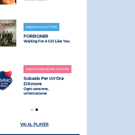
Non Mi Avet
SUBASIO COLLECTION
RADIO SUBAS
FOREIGNER
Waiting For A Girl Like You
RIHANNA
Diamonds
SUBASIO PER UN'ORA D'AMORE
RADIO SUBAS
Subasio Per Un'Ora
D'Amore
JOVANOT
Ogni canzone,
L'estate Ad
un'emozione
Scavo Remix
VAI AL PLAYER