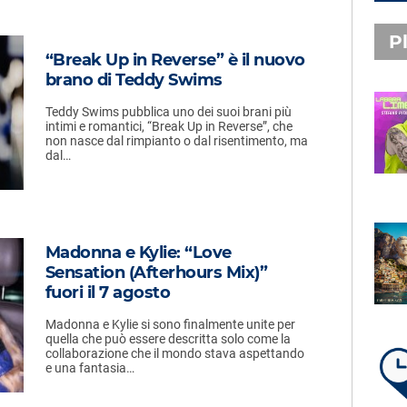
Pl
“Break Up in Reverse” è il nuovo
brano di Teddy Swims
Teddy Swims pubblica uno dei suoi brani più
PLAYLIST NOVITÀ
intimi e romantici, “Break Up in Reverse”, che
non nasce dal rimpianto o dal risentimento, ma
STEFANO PITASI
dal…
LABBRA LIME
SUBASIO PLAYLIST
Madonna e Kylie: “Love
FABIO ROVAZZI, ARISA,
Sensation (Afterhours Mix)”
NINO D'ANGELO
fuori il 7 agosto
LA COSTIERA AMALFITANA
Madonna e Kylie si sono finalmente unite per
quella che può essere descritta solo come la
collaborazione che il mondo stava aspettando
e una fantasia…
LA PLAYLIST DI PER UN’ORA
D’AMORE – GIOVEDÌ 6 AGOSTO