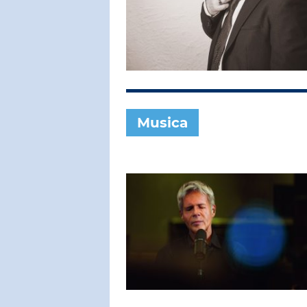
SUBASIO COL
FOREIGNE
Waiting For A
Musica
SUBASIO PER 
Subasio Pe
D'Amore
Ogni canzon
un'emozion