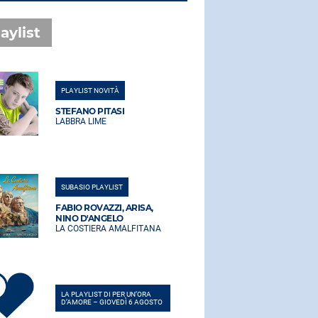
aylist
PLAYLIST NOVITÀ
PLAYLIST NO
STEFANO PITASI
STEFANO PI
LABBRA LIME
LABBRA LIM
SUBASIO PLAYLIST
SUBASIO PLA
FABIO ROVAZZI, ARISA,
FABIO ROVA
NINO D'ANGELO
NINO D'AN
LA COSTIERA AMALFITANA
LA COSTIER
LA PLAYLIST DI PER UN’ORA
LA PLAYLIST 
D’AMORE – GIOVEDÌ 6 AGOSTO
D’AMORE – G