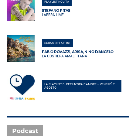
PLAYLIST NOVITÀ
STEFANO PITASI
LABBRA LIME
SUBASIO PLAYLIST
FABIO ROVAZZI, ARISA, NINO D'ANGELO
LA COSTIERA AMALFITANA
LA PLAYLIST DI PER UN’ORA D’AMORE – VENERDÌ 7
AGOSTO
Podcast