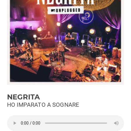
Podcast
3xTe
Interviste
Playlist
Novità
Subasio Playlist
Web Radio
Radio Subasio
NEGRITA
Radio Subasio +
HO IMPARATO A SOGNARE
Radio Subasio Disco Club
Radio Suby