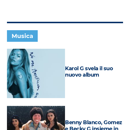
Subasio Collection
Subasio Per Un’Ora D’Amore
Video
Musica
Foto
Speciali
Oroscopo
Karol G svela il suo
Radio Subasio Music Club
nuovo album
Sanremo 2026
News
Musica
Cultura
Benny Blanco, Gomez
e Becky G insieme in