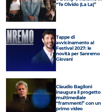
Attualità
“Te Olvido (La La)”
Costume
Extra
Eventi
Tappe di
avvicinamento al
Festival 2027: le
novità per Sanremo
Giovani
Claudio Baglioni
inaugura il progetto
multimediale
“frammenti” con un
primo video