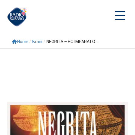
Home
/
Brani
/
NEGRITA – HO IMPARATO...
Cerca
Home
Radio
Palinsesto
Programmi
Conduttori
Repliche