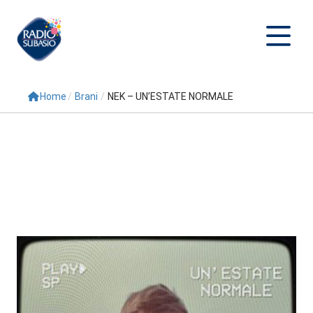
Home
/
Brani
/
NEK – UN’ESTATE NORMALE
Cerca
Home
Radio
Palinsesto
Programmi
Conduttori
Repliche