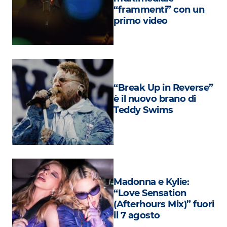
Attualità
“frammenti” con un
primo video
Costume
Extra
Eventi
“Break Up in Reverse”
è il nuovo brano di
Teddy Swims
Madonna e Kylie:
“Love Sensation
(Afterhours Mix)” fuori
il 7 agosto