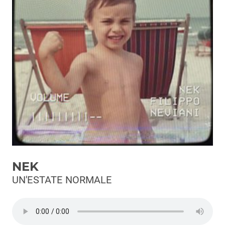
Podcast
3xTe
Interviste
Playlist
Novità
Subasio Playlist
Web Radio
Radio Subasio
NEK
Radio Subasio +
UN'ESTATE NORMALE
Radio Subasio Disco Club
Radio Suby