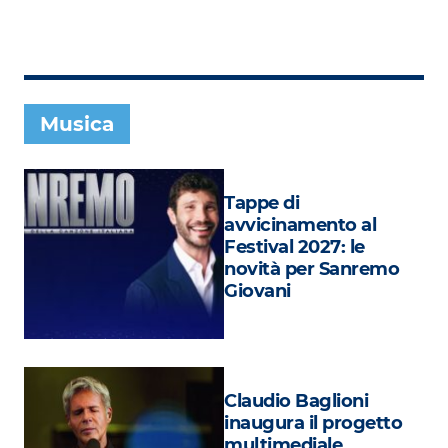
Subasio Collection
Subasio Per Un’Ora D’Amore
Video
Musica
Foto
Speciali
Tappe di
Oroscopo
avvicinamento al
Festival 2027: le
Radio Subasio Music Club
novità per Sanremo
Giovani
Sanremo 2026
News
Musica
Claudio Baglioni
Cultura
inaugura il progetto
multimediale