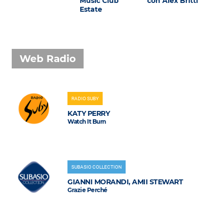
Music Club
con Alex Britti
Estate
Web Radio
RADIO SUBY
KATY PERRY
Watch It Burn
SUBASIO COLLECTION
GIANNI MORANDI, AMII STEWART
Grazie Perché