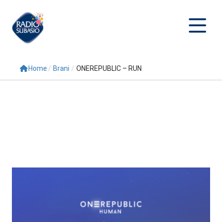
Home
/
Brani
/
ONEREPUBLIC – RUN
Cerca
Home
Radio
Palinsesto
Programmi
Conduttori
Repliche