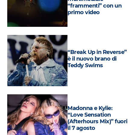
Attualità
“frammenti” con un
primo video
Costume
Extra
Eventi
“Break Up in Reverse”
è il nuovo brano di
Teddy Swims
Madonna e Kylie:
“Love Sensation
(Afterhours Mix)” fuori
il 7 agosto