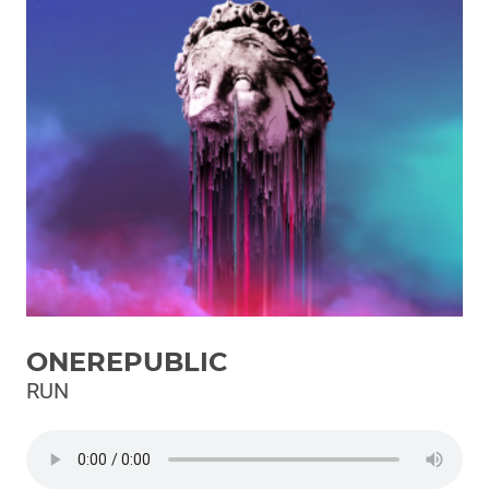
Podcast
3xTe
Interviste
Playlist
Novità
Subasio Playlist
Web Radio
Radio Subasio
ONEREPUBLIC
Radio Subasio +
RUN
Radio Subasio Disco Club
Radio Suby