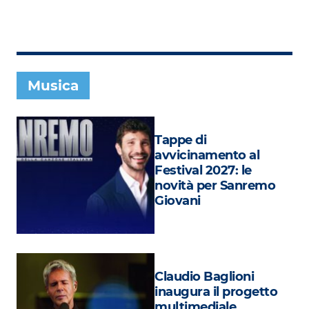
Subasio Collection
Subasio Per Un’Ora D’Amore
Video
Musica
Foto
Speciali
Tappe di
Oroscopo
avvicinamento al
Festival 2027: le
Radio Subasio Music Club
novità per Sanremo
Giovani
Sanremo 2026
News
Musica
Claudio Baglioni
Cultura
inaugura il progetto
multimediale