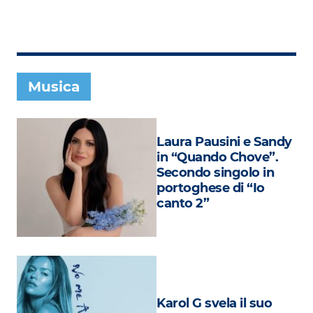
Subasio Collection
Subasio Per Un’Ora D’Amore
Video
Musica
Foto
Speciali
Laura Pausini e Sandy
Oroscopo
in “Quando Chove”.
Secondo singolo in
Radio Subasio Music Club
portoghese di “Io
canto 2”
Sanremo 2026
News
Musica
Cultura
Karol G svela il suo