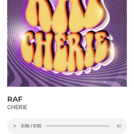
Podcast
3xTe
Interviste
Playlist
Novità
Subasio Playlist
Web Radio
Radio Subasio
RAF
Radio Subasio +
CHERIE
Radio Subasio Disco Club
Radio Suby