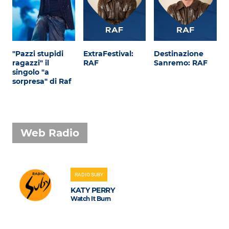
"Pazzi stupidi
ExtraFestival:
Destinazione
ragazzi" il
RAF
Sanremo: RAF
singolo "a
sorpresa" di Raf
Web Radio
RADIO SUBY
KATY PERRY
Watch It Burn