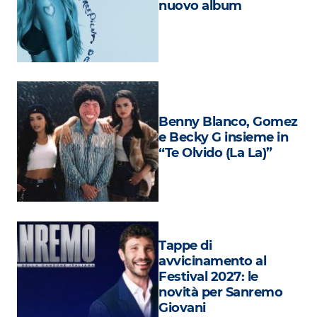
nuovo album
Attualità
Costume
Extra
Eventi
Benny Blanco, Gomez
e Becky G insieme in
“Te Olvido (La La)”
Tappe di
avvicinamento al
Festival 2027: le
novità per Sanremo
Giovani