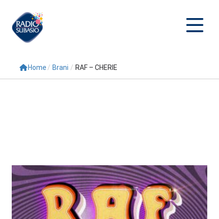
Home
/
Brani
/
RAF – CHERIE
Cerca
Home
Radio
Palinsesto
Programmi
Conduttori
Repliche