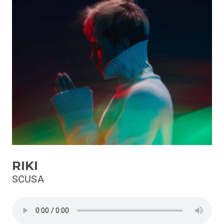
Podcast
3xTe
Interviste
Playlist
Novità
Subasio Playlist
Web Radio
Radio Subasio
RIKI
Radio Subasio +
SCUSA
Radio Subasio Disco Club
Radio Suby