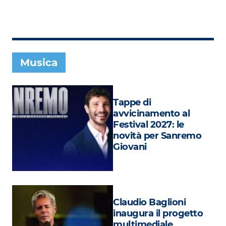
Subasio Collection
Subasio Per Un’Ora D’Amore
Video
Musica
Foto
Speciali
Tappe di
Oroscopo
avvicinamento al
Festival 2027: le
Radio Subasio Music Club
novità per Sanremo
Giovani
Sanremo 2026
News
Musica
Claudio Baglioni
Cultura
inaugura il progetto
multimediale