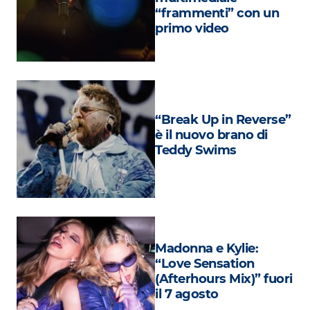
Attualità
“frammenti” con un
primo video
Costume
Extra
Eventi
“Break Up in Reverse”
è il nuovo brano di
Teddy Swims
Madonna e Kylie:
“Love Sensation
(Afterhours Mix)” fuori
il 7 agosto