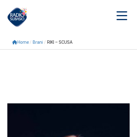
Home
/
Brani
/
RIKI – SCUSA
Cerca
Home
Radio
Palinsesto
Programmi
Conduttori
Repliche