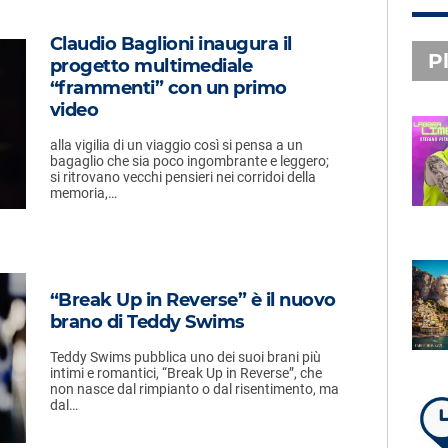
Claudio Baglioni inaugura il
Pl
progetto multimediale
“frammenti” con un primo
video
alla vigilia di un viaggio così si pensa a un
PLAYLIST NOVITÀ
bagaglio che sia poco ingombrante e leggero;
STEFANO PITASI
si ritrovano vecchi pensieri nei corridoi della
LABBRA LIME
memoria,…
SUBASIO PLAYLIST
“Break Up in Reverse” è il nuovo
FABIO ROVAZZI, ARISA,
brano di Teddy Swims
NINO D'ANGELO
LA COSTIERA AMALFITANA
Teddy Swims pubblica uno dei suoi brani più
intimi e romantici, “Break Up in Reverse”, che
non nasce dal rimpianto o dal risentimento, ma
dal…
LA PLAYLIST DI PER UN’ORA
D’AMORE – VENERDÌ 7 AGOSTO