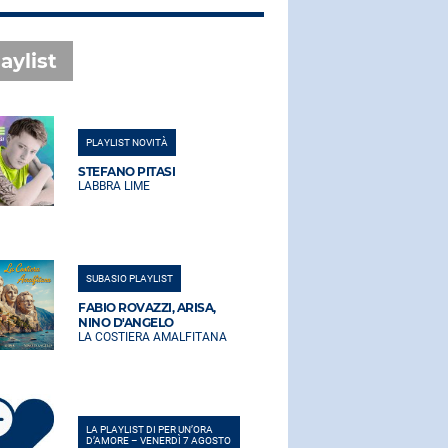
aylist
PLAYLIST NOVITÀ
PLAYLIST NO
STEFANO PITASI
STEFANO PI
LABBRA LIME
LABBRA LIM
SUBASIO PLAYLIST
SUBASIO PLA
FABIO ROVAZZI, ARISA,
FABIO ROVA
NINO D'ANGELO
NINO D'AN
LA COSTIERA AMALFITANA
LA COSTIER
LA PLAYLIST DI PER UN’ORA
LA PLAYLIST 
D’AMORE – VENERDÌ 7 AGOSTO
D’AMORE – V