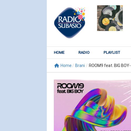
HOME
RADIO
PLAYLIST
Home
/
Brani
/
ROOM9 feat. BIG BOY-.
RADIO SUBY
KATY PER
Watch It Bur