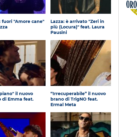
Oroscopo
fuori "Amore cane"
Lazza: è arrivato "Zeri in
azza
più (Locura)" feat. Laura
Pausini
 piano" il nuovo
“Irrecuperabile” il nuovo
o di Emma feat.
brano di TrigNO feat.
Ermal Meta