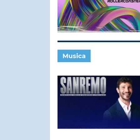
SUBASIO COL
RENATO Z
Nei Giardini
Sa
Musica
SUBASIO PER 
Subasio Pe
D'Amore
Ogni canzon
un'emozion