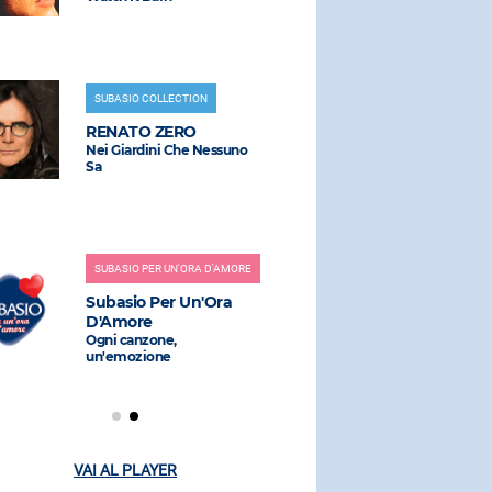
SUBASIO COLLECTION
RADIO SUBAS
RENATO ZERO
ADELE
Nei Giardini Che Nessuno
Turning Tab
Sa
RADIO SUBAS
SUBASIO PER UN'ORA D'AMORE
ANGELIN
Subasio Per Un'Ora
HYPATON
D'Amore
La Noia
Ogni canzone,
un'emozione
VAI AL PLAYER