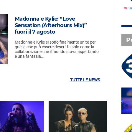
Madonna e Kylie: “Love
Sensation (Afterhours Mix)”
fuori il 7 agosto
P
Madonna e Kylie si sono finalmente unite per
quella che può essere descritta solo come la
collaborazione che il mondo stava aspettando
e una fantasia…
3 X TE - 06-08-2026
Le canzoni della tua vita -
Anna - Lecco (LC)
TUTTE LE NEWS
SAL DA VINCI - Radio
Subasio Music Club