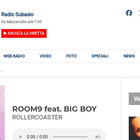
Radio Subasio
Da Mezzanotte alle 7:00
ASCOLTA LA DIRETTA
WEB RADIO
VIDEO
FOTO
SPECIALI
NEWS
..
W
ROOM9 feat. BIG BOY
ROLLERCOASTER
RADIO SUBASIO
RY
NEGRAMARO
n
Lo sai da qui