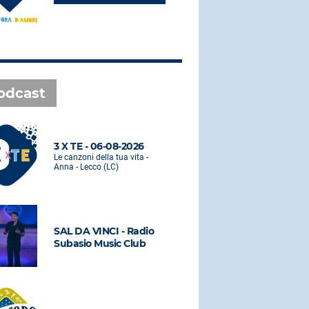
odcast
3 X TE - 06-08-2026
3 X TE - 0
Le canzoni della tua vita -
Le canzoni de
Anna - Lecco (LC)
Anna - Lecco
SAL DA VINCI - Radio
SAL DA VI
Subasio Music Club
Subasio M