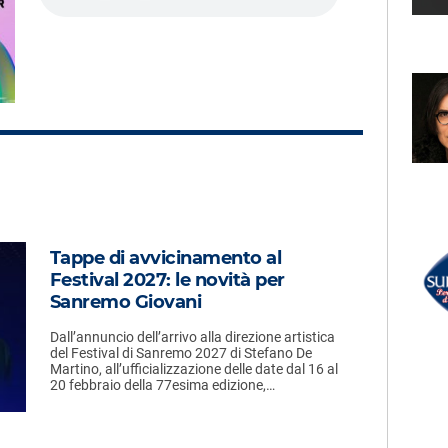
LECTION
RADIO SUBASIO +
ERO
ADELE
 Che Nessuno
Turning Tables
RADIO SUBASIO DISCO CLUB
UN'ORA D'AMORE
Tappe di avvicinamento al
ANGELINA MANGO &
r Un'Ora
Festival 2027: le novità per
HYPATON
La Noia
Sanremo Giovani
e,
e
Dall’annuncio dell’arrivo alla direzione artistica
del Festival di Sanremo 2027 di Stefano De
Martino, all’ufficializzazione delle date dal 16 al
20 febbraio della 77esima edizione,…