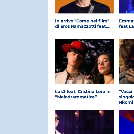
In arrivo "Come nei film"
Emma: 
di Eros Ramazzotti feat.…
feat L
Luk3 feat. Cristina Lora in
"Vacci
“Melodrammatica”
singol
Rkomi