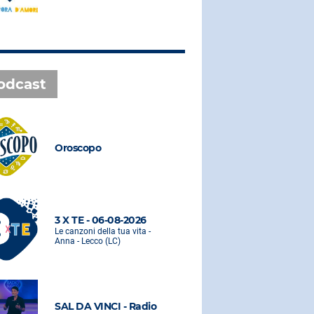
odcast
Oroscopo
Oroscopo
3 X TE - 06-08-2026
3 X TE - 0
Le canzoni della tua vita -
Le canzoni de
Anna - Lecco (LC)
Anna - Lecco
SAL DA VINCI - Radio
SAL DA VI