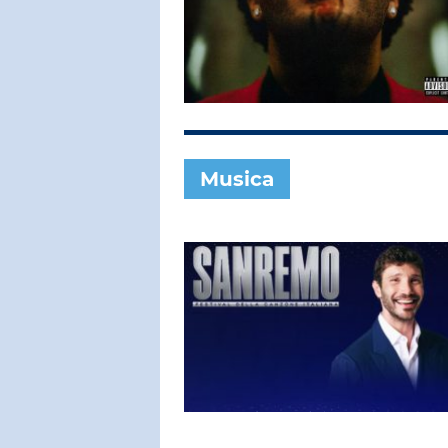
SUBASIO COL
FRANCO B
Cuccurucuc
Musica
SUBASIO PER 
Subasio Pe
D'Amore
Ogni canzon
un'emozion