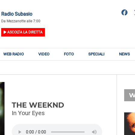
Radio Subasio
Da Mezzanotte alle 7:00
ASCOLTA LA DIRETTA
WEB RADIO
VIDEO
FOTO
SPECIALI
NEWS
W
THE WEEKND
In Your Eyes
RADIO SUBASIO
RY
RADIO SUBASIO
n
Suoni Emozioni e Sogni