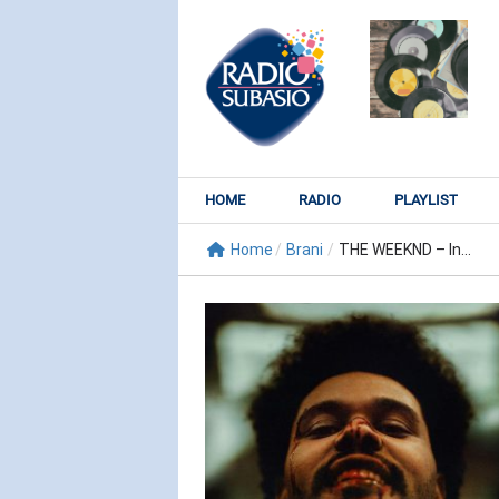
HOME
RADIO
PLAYLIST
Home
/
Brani
/
THE WEEKND – In...
RADIO SUBY
KATY PER
Watch It Bur