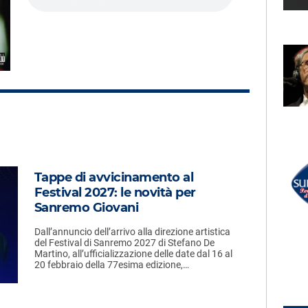
LECTION
RADIO SUBASIO +
ATTIATO
KENDRICK LAMAR
ù
Luther (Feat. SZA)
UN'ORA D'AMORE
RADIO SUBASIO DISCO CLUB
Tappe di avvicinamento al
r Un'Ora
M ROBIN SCOTT
Festival 2027: le novità per
Pop Muzik
e,
Sanremo Giovani
e
Dall’annuncio dell’arrivo alla direzione artistica
del Festival di Sanremo 2027 di Stefano De
Martino, all’ufficializzazione delle date dal 16 al
20 febbraio della 77esima edizione,…