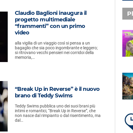
Claudio Baglioni inaugura il
Pl
progetto multimediale
“frammenti” con un primo
video
PLAYLIST NOVITÀ
alla vigilia di un viaggio così si pensa a un
STEFANO PITASI
bagaglio che sia poco ingombrante e leggero;
LABBRA LIME
si ritrovano vecchi pensieri nei corridoi della
memoria,…
SUBASIO PLAYLIST
FABIO ROVAZZI, ARISA,
“Break Up in Reverse” è il nuovo
NINO D'ANGELO
brano di Teddy Swims
LA COSTIERA AMALFITANA
Teddy Swims pubblica uno dei suoi brani più
intimi e romantici, “Break Up in Reverse”, che
non nasce dal rimpianto o dal risentimento, ma
dal…
LA PLAYLIST DI PER UN’ORA
D’AMORE – VENERDÌ 7 AGOSTO