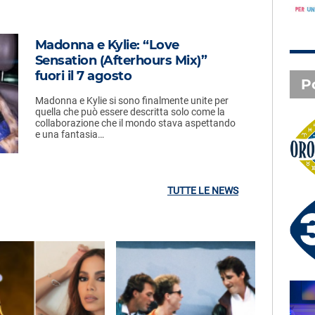
Madonna e Kylie: “Love
Sensation (Afterhours Mix)”
fuori il 7 agosto
P
Madonna e Kylie si sono finalmente unite per
quella che può essere descritta solo come la
collaborazione che il mondo stava aspettando
e una fantasia…
Oroscopo
TUTTE LE NEWS
3 X TE - 06-08-2026
Le canzoni della tua vita -
Anna - Lecco (LC)
SAL DA VINCI - Radio