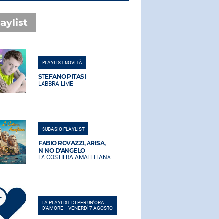
aylist
PLAYLIST NOVITÀ
PLAYLIST NO
STEFANO PITASI
STEFANO PI
LABBRA LIME
LABBRA LIM
SUBASIO PLAYLIST
SUBASIO PLA
FABIO ROVAZZI, ARISA,
FABIO ROVA
NINO D'ANGELO
NINO D'AN
LA COSTIERA AMALFITANA
LA COSTIER
LA PLAYLIST DI PER UN’ORA
LA PLAYLIST 
D’AMORE – VENERDÌ 7 AGOSTO
D’AMORE – V