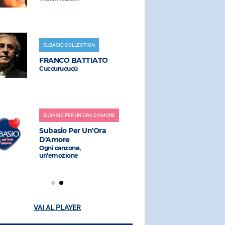
SUBASIO COLLECTION
RADIO SUBAS
FRANCO BATTIATO
KENDRIC
Cuccurucucù
Luther (Feat
SUBASIO PER UN'ORA D'AMORE
RADIO SUBAS
Subasio Per Un'Ora
M ROBIN 
D'Amore
Pop Muzik
Ogni canzone,
un'emozione
VAI AL PLAYER