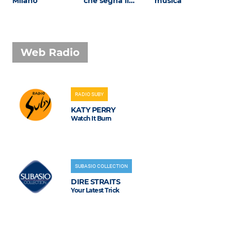
Milano
che segna il…
musica
Web Radio
RADIO SUBY
KATY PERRY
Watch It Burn
SUBASIO COLLECTION
DIRE STRAITS
Your Latest Trick