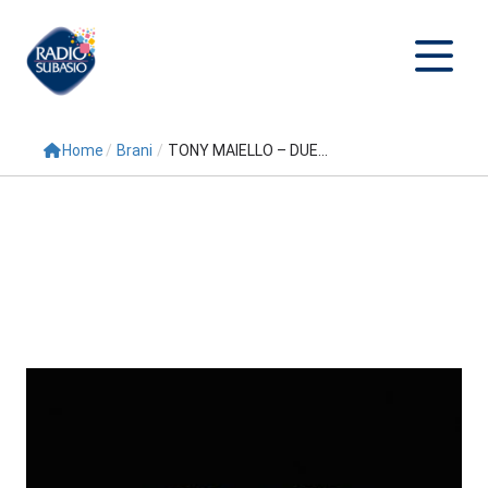
Home
/
Brani
/
TONY MAIELLO – DUE...
Cerca
Home
Radio
Palinsesto
Programmi
Conduttori
Repliche