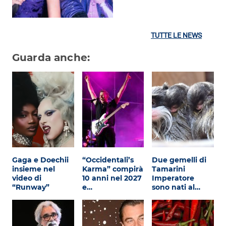
TUTTE LE NEWS
Guarda anche:
Gaga e Doechii
“Occidentali’s
Due gemelli di
insieme nel
Karma” compirà
Tamarini
video di
10 anni nel 2027
Imperatore
“Runway”
e…
sono nati al…