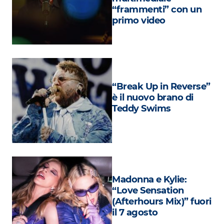
Attualità
“frammenti” con un
primo video
Costume
Extra
Eventi
“Break Up in Reverse”
è il nuovo brano di
Teddy Swims
Madonna e Kylie:
“Love Sensation
(Afterhours Mix)” fuori
il 7 agosto