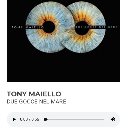
Podcast
3xTe
Interviste
Playlist
Novità
Subasio Playlist
Web Radio
Radio Subasio
TONY MAIELLO
Radio Subasio +
DUE GOCCE NEL MARE
Radio Subasio Disco Club
Radio Suby