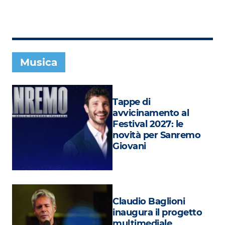
Subasio Collection
Subasio Per Un’Ora D’Amore
Video
Musica
Foto
Speciali
Tappe di
Oroscopo
avvicinamento al
Festival 2027: le
Radio Subasio Music Club
novità per Sanremo
Giovani
Sanremo 2026
News
Musica
Claudio Baglioni
Cultura
inaugura il progetto
multimediale