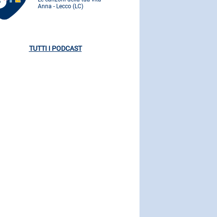
Anna - Lecco (LC)
Anna - Lecco
TUTTI I PODCAST