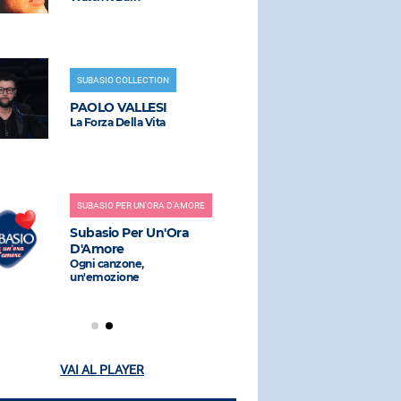
SUBASIO COLLECTION
RADIO SUBAS
PAOLO VALLESI
IRAMA
La Forza Della Vita
Cabana
SUBASIO PER UN'ORA D'AMORE
RADIO SUBAS
Subasio Per Un'Ora
GAZOSA
D'Amore
Www Mi Piac
Ogni canzone,
un'emozione
VAI AL PLAYER