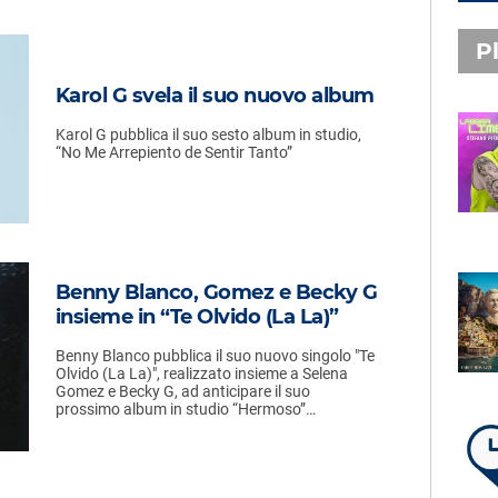
Pl
Karol G svela il suo nuovo album
Karol G pubblica il suo sesto album in studio,
PLAYLIST NOVITÀ
“No Me Arrepiento de Sentir Tanto”
STEFANO PITASI
LABBRA LIME
Benny Blanco, Gomez e Becky G
SUBASIO PLAYLIST
insieme in “Te Olvido (La La)”
FABIO ROVAZZI, ARISA,
NINO D'ANGELO
Benny Blanco pubblica il suo nuovo singolo "Te
LA COSTIERA AMALFITANA
Olvido (La La)", realizzato insieme a Selena
Gomez e Becky G, ad anticipare il suo
prossimo album in studio “Hermoso”…
LA PLAYLIST DI PER UN’ORA
D’AMORE – VENERDÌ 7 AGOSTO