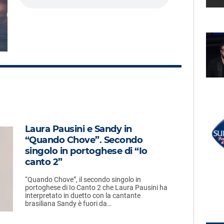
LECTION
RADIO SUBASIO +
LLESI
IRAMA
a Vita
Cabana
UN'ORA D'AMORE
RADIO SUBASIO DISCO CLUB
Laura Pausini e Sandy in
r Un'Ora
GAZOSA
“Quando Chove”. Secondo
Www Mi Piaci Tu (radiormx)
e,
singolo in portoghese di “Io
e
canto 2”
“Quando Chove”, il secondo singolo in
portoghese di Io Canto 2 che Laura Pausini ha
interpretato in duetto con la cantante
brasiliana Sandy è fuori da…