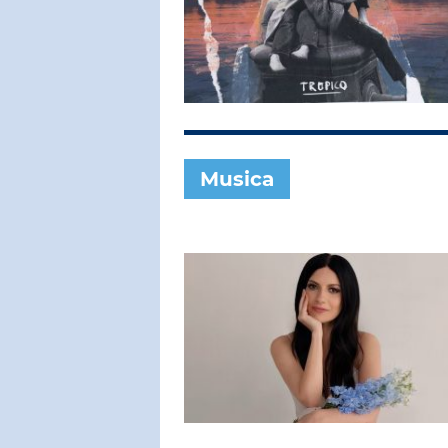
SUBASIO COL
PAOLO VA
La Forza Dell
Musica
SUBASIO PER 
Subasio Pe
D'Amore
Ogni canzon
un'emozion