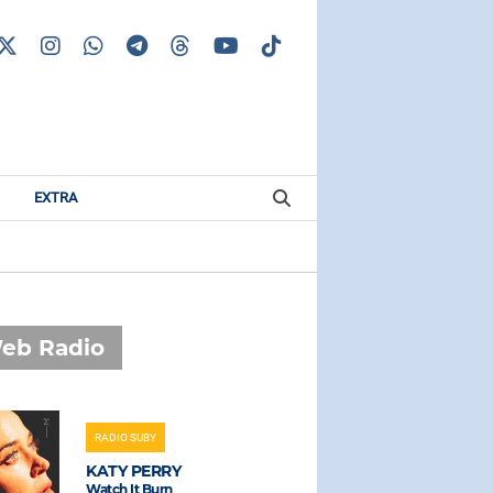
EXTRA
eb Radio
RADIO SUBY
RADIO SUBAS
KATY PERRY
MAROON 
Watch It Burn
Daylight