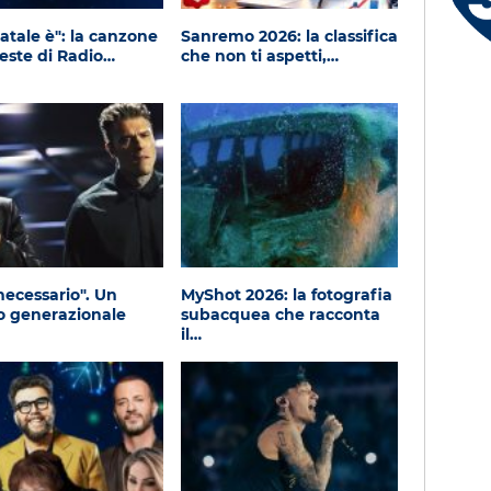
Anna - Lecco (LC)
atale è": la canzone
Sanremo 2026: la classifica
Feste di Radio…
che non ti aspetti,…
necessario". Un
MyShot 2026: la fotografia
o generazionale
subacquea che racconta
il…