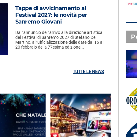
Tappe di avvicinamento al
Festival 2027: le novità per
Sanremo Giovani
Dall’annuncio dell’arrivo alla direzione artistica
P
del Festival di Sanremo 2027 di Stefano De
Martino, all’ufficializzazione delle date dal 16 al
20 febbraio della 77esima edizione,…
SAL DA VINCI - Radio
Subasio Music Club
TUTTE LE NEWS
Oroscopo
3 X TE - 06-08-2026
Le canzoni della tua vita -