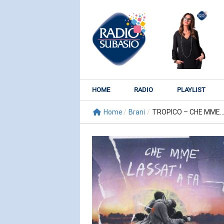
HOME
RADIO
PLAYLIST
Home
/
Brani
/
TROPICO – CHE MME..
RADIO SUBY
KATY PER
Watch It Bur