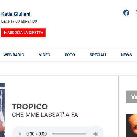
Katia Giuliani
Dalle 17:00 alle 21:00
ASCOLTA LA DIRETTA
WEB RADIO
VIDEO
FOTO
SPECIALI
NEWS
.
W
TROPICO
CHE MME LASSAT' A FA
RADIO SUBASIO
RY
MAROON 5
n
Daylight