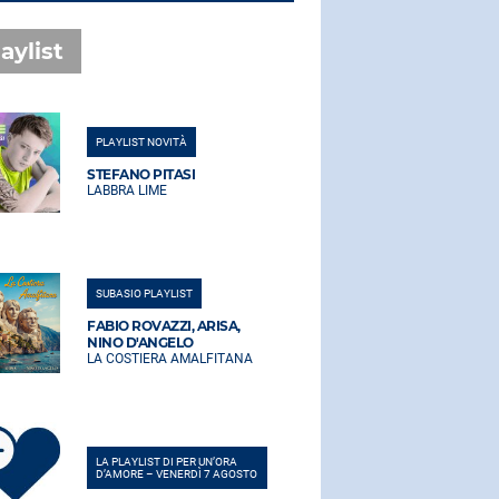
aylist
PLAYLIST NOVITÀ
PLAYLIST NO
STEFANO PITASI
STEFANO PI
LABBRA LIME
LABBRA LIM
SUBASIO PLAYLIST
SUBASIO PLA
FABIO ROVAZZI, ARISA,
FABIO ROVA
NINO D'ANGELO
NINO D'AN
LA COSTIERA AMALFITANA
LA COSTIER
LA PLAYLIST DI PER UN’ORA
LA PLAYLIST 
D’AMORE – VENERDÌ 7 AGOSTO
D’AMORE – V