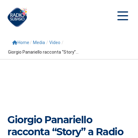
Home
/
Media
/
Video
/
Cerca
Giorgio Panariello racconta “Story”...
Home
Radio
Palinsesto
Programmi
Conduttori
Giorgio Panariello
Repliche
racconta “Story” a Radio