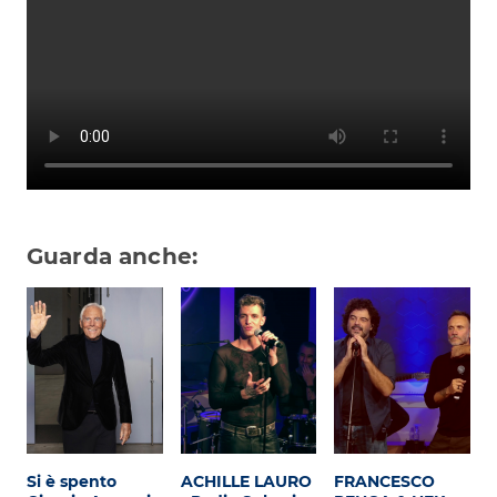
Subasio Collection
Subasio Per Un’Ora D’Amore
Video
Foto
Speciali
Oroscopo
Guarda anche:
Radio Subasio Music Club
Sanremo 2026
News
Musica
Cultura
Si è spento
ACHILLE LAURO
FRANCESCO