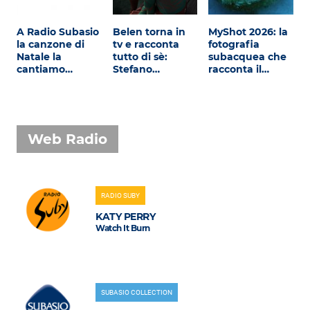
A Radio Subasio
Belen torna in
MyShot 2026: la
la canzone di
tv e racconta
fotografia
Natale la
tutto di sè:
subacquea che
cantiamo…
Stefano…
racconta il…
Web Radio
RADIO SUBY
KATY PERRY
Watch It Burn
SUBASIO COLLECTION