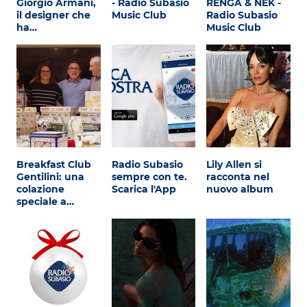
Giorgio Armani,
- Radio Subasio
RENGA & NEK -
Attualità
il designer che
Music Club
Radio Subasio
ha…
Music Club
Costume
Extra
Eventi
Breakfast Club
Radio Subasio
Lily Allen si
Gentilini: una
sempre con te.
racconta nel
colazione
Scarica l'App
nuovo album
speciale a…