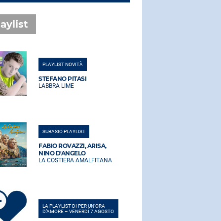
aylist
PLAYLIST NOVITÀ
PLAYLIST NO
STEFANO PITASI
STEFANO PI
LABBRA LIME
LABBRA LIM
SUBASIO PLAYLIST
SUBASIO PLA
FABIO ROVAZZI, ARISA,
FABIO ROVA
NINO D'ANGELO
NINO D'AN
LA COSTIERA AMALFITANA
LA COSTIER
LA PLAYLIST DI PER UN’ORA
LA PLAYLIST 
D’AMORE – VENERDÌ 7 AGOSTO
D’AMORE – V