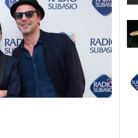
GREGORI
Cosa Sarà
LECTION
INWOOD
RADIO SUBASIO +
JACK HARLOW
Hello Miss Johnson
UN'ORA D'AMORE
r Un'Ora
RADIO SUBASIO DISCO CLUB
e,
ALEXIA, DOUBLE YOU
e
Me And You