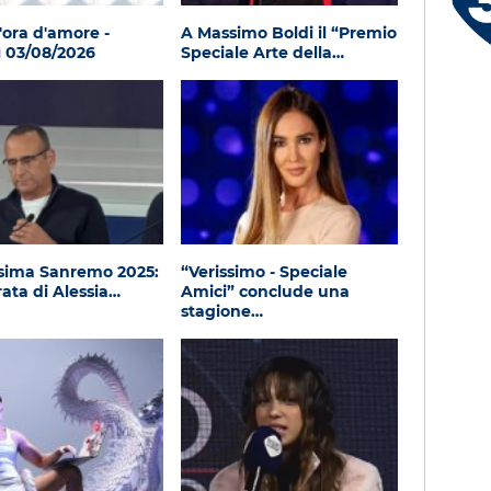
Le canzoni della tua vita -
Anna - Lecco (LC)
'ora d'amore -
A Massimo Boldi il “Premio
 03/08/2026
Speciale Arte della…
ssima Sanremo 2025:
“Verissimo - Speciale
rata di Alessia…
Amici” conclude una
stagione…