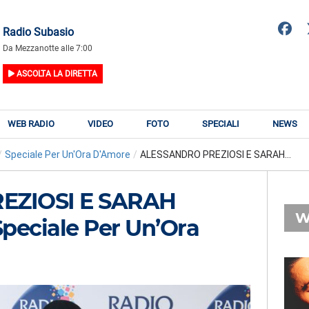
Radio Subasio
Da Mezzanotte alle 7:00
ASCOLTA LA DIRETTA
WEB RADIO
VIDEO
FOTO
SPECIALI
NEWS
/
Speciale Per Un'Ora D'Amore
/
ALESSANDRO PREZIOSI E SARAH...
EZIOSI E SARAH
W
eciale Per Un’Ora
RADIO SUBASIO
RY
LUCIO DALLA,
n
FRANCESCO DE