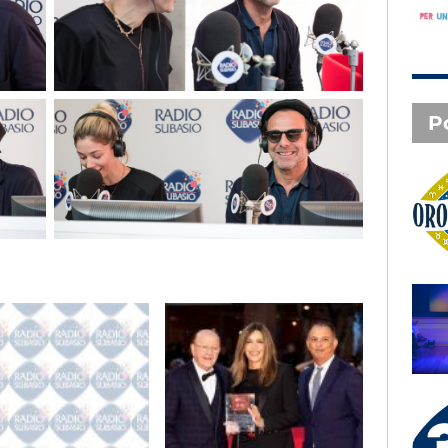
P
Oroscopo
SAL DA VINCI - Radio
Subasio Music Club
3 X TE - 06-08-2026