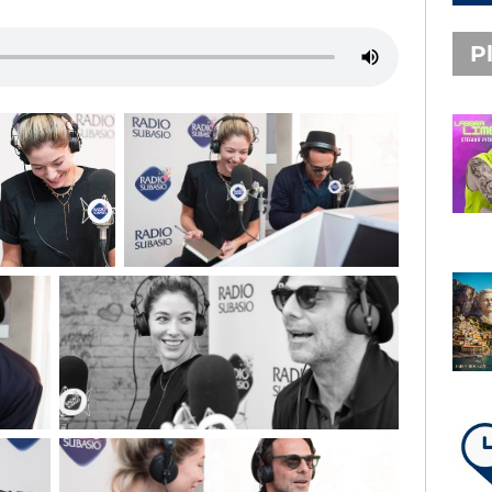
Pl
PLAYLIST NOVITÀ
STEFANO PITASI
LABBRA LIME
SUBASIO PLAYLIST
FABIO ROVAZZI, ARISA,
NINO D'ANGELO
LA COSTIERA AMALFITANA
LA PLAYLIST DI PER UN’ORA
D’AMORE – VENERDÌ 7 AGOSTO