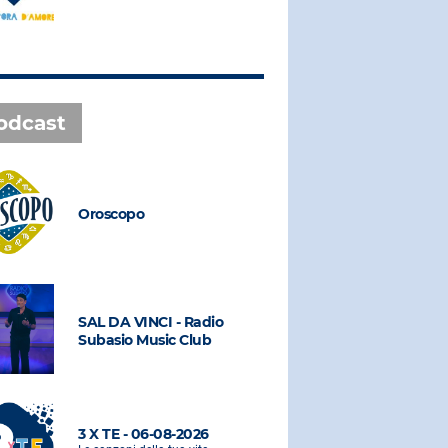
odcast
Oroscopo
Oroscopo
SAL DA VINCI - Radio
SAL DA VI
Subasio Music Club
Subasio M
3 X TE - 06-08-2026
3 X TE - 0