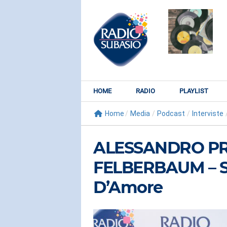
HOME
RADIO
PLAYLIST
Home
/
Media
/
Podcast
/
Interviste
ALESSANDRO PR
FELBERBAUM – Sp
D’Amore
RADIO SUBY
KATY PER
Watch It Bur