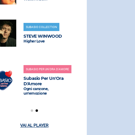
GREGORI
Cosa Sarà
SUBASIO COLLECTION
STEVE WINWOOD
RADIO SUBAS
Higher Love
JACK HA
Hello Miss 
SUBASIO PER UN'ORA D'AMORE
Subasio Per Un'Ora
RADIO SUBAS
D'Amore
Ogni canzone,
ALEXIA, 
un'emozione
Me And You
VAI AL PLAYER