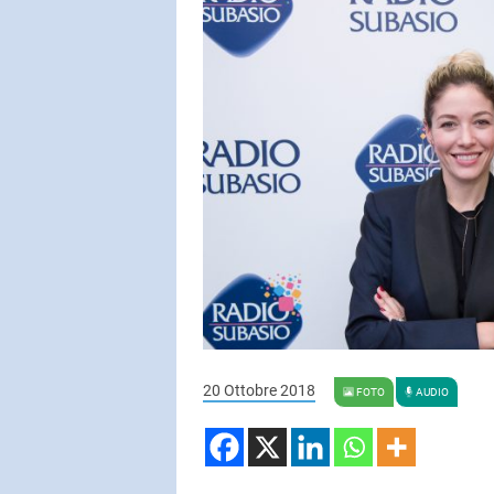
SUBASIO COL
STEVE W
Higher Love
SUBASIO PER 
Subasio Pe
D'Amore
Ogni canzon
un'emozion
20 Ottobre 2018
FOTO
AUDIO