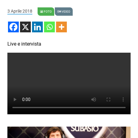
Podcast
3 Aprile 2018
FOTO
VIDEO
3xTe
Interviste
Playlist
Live e intervista
Novità
Subasio Playlist
Web Radio
Radio Subasio
Radio Subasio +
Radio Subasio Disco Club
Radio Suby