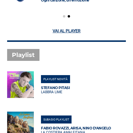
Ogni canzone, un'emozione
VAI AL PLAYER
Playlist
PLAYLIST NOVITÀ
STEFANO PITASI
LABBRA LIME
SUBASIO PLAYLIST
FABIO ROVAZZI, ARISA, NINO D'ANGELO
LA COSTIERA AMALFITANA