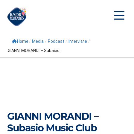
Home
/
Media
/
Podcast
/
Interviste
/
Cerca
GIANNI MORANDI – Subasio...
Home
Radio
Palinsesto
Programmi
Conduttori
GIANNI MORANDI –
Repliche
Subasio Music Club