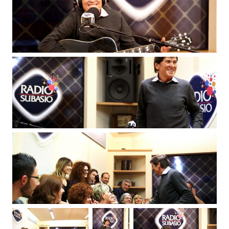
Subasio Collection
Subasio Per Un’Ora D’Amore
Video
Foto
Speciali
Oroscopo
Radio Subasio Music Club
Sanremo 2026
News
Musica
Cultura