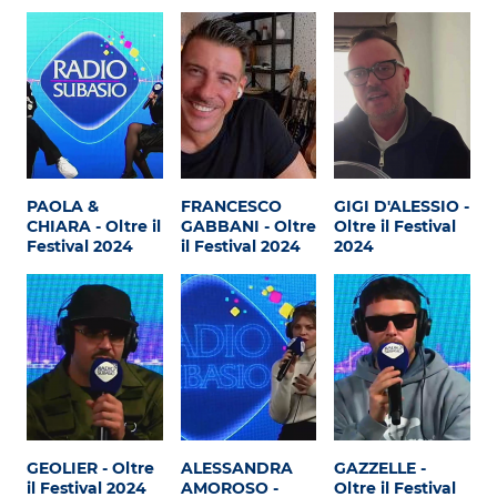
Subasio Collection
Subasio Per Un’Ora D’Amore
Video
Foto
Speciali
PAOLA &
FRANCESCO
GIGI D'ALESSIO -
CHIARA - Oltre il
GABBANI - Oltre
Oltre il Festival
Oroscopo
Festival 2024
il Festival 2024
2024
Radio Subasio Music Club
Sanremo 2026
News
Musica
Cultura
GEOLIER - Oltre
ALESSANDRA
GAZZELLE -
il Festival 2024
AMOROSO -
Oltre il Festival