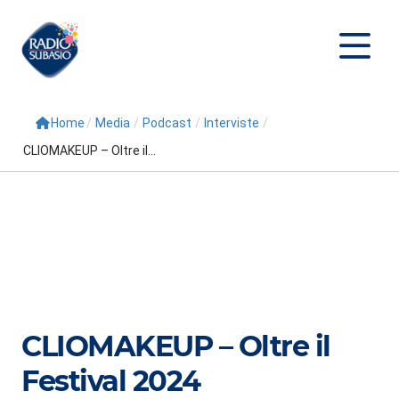
Home
/
Media
/
Podcast
/
Interviste
/
Cerca
CLIOMAKEUP – Oltre il...
Home
Radio
Palinsesto
Programmi
Conduttori
CLIOMAKEUP – Oltre il
Repliche
Festival 2024