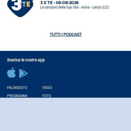
3 X TE - 06-08-2026
Le canzoni della tua vita - Anna - Lecco (LC)
TUTTI I PODCAST
Scarica le nostre app
PALINSESTO
VIDEO
PROGRAMMI
FOTO
CONDUTTORI
NEWS
PODCAST
WEB RADIO
Regolamenti Giochi Liberi
Note Legali
Corporate
Contatti