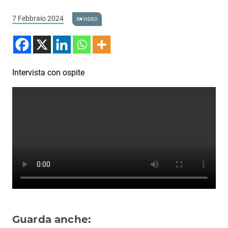
Podcast
7 Febbraio 2024
VIDEO
3xTe
Interviste
Playlist
Intervista con ospite
Novità
Subasio Playlist
Web Radio
Radio Subasio
Radio Subasio +
Radio Subasio Disco Club
Radio Suby
Guarda anche: