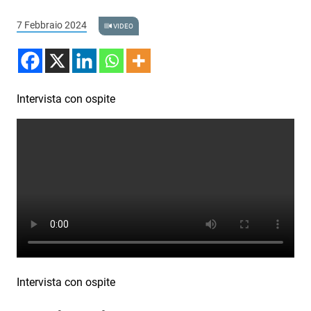
Podcast
7 Febbraio 2024
VIDEO
3xTe
Interviste
Playlist
Intervista con ospite
Novità
Subasio Playlist
Web Radio
Radio Subasio
Radio Subasio +
Radio Subasio Disco Club
Intervista con ospite
Radio Suby