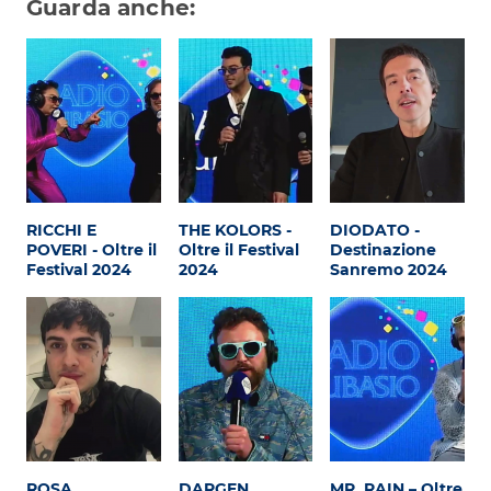
Subasio Collection
Guarda anche:
Subasio Per Un’Ora D’Amore
Video
Foto
Speciali
Oroscopo
RICCHI E
THE KOLORS -
DIODATO -
POVERI - Oltre il
Oltre il Festival
Destinazione
Festival 2024
2024
Sanremo 2024
Radio Subasio Music Club
Sanremo 2026
News
Musica
Cultura
ROSA
DARGEN
MR. RAIN – Oltre