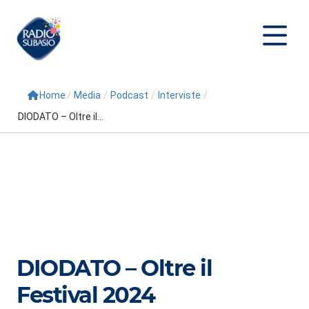
Home
/
Media
/
Podcast
/
Interviste
/
Cerca
DIODATO – Oltre il...
Home
Radio
Palinsesto
Programmi
Conduttori
DIODATO – Oltre il
Repliche
Festival 2024