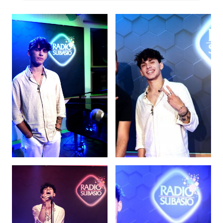
Subasio Collection
Subasio Per Un’Ora D’Amore
Video
Foto
Speciali
Oroscopo
Radio Subasio Music Club
Sanremo 2026
News
Musica
Cultura