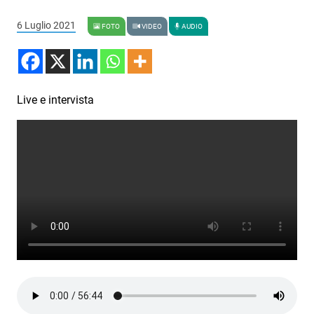
Podcast
6 Luglio 2021
FOTO
VIDEO
AUDIO
3xTe
Interviste
Playlist
Live e intervista
Novità
Subasio Playlist
Web Radio
Radio Subasio
Radio Subasio +
Radio Subasio Disco Club
Radio Suby