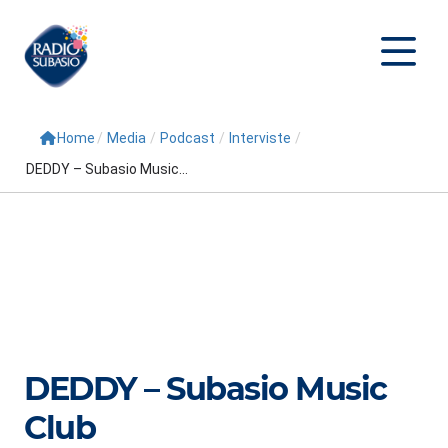
Home
/
Media
/
Podcast
/
Interviste
/
Cerca
DEDDY – Subasio Music...
Home
Radio
Palinsesto
Programmi
Conduttori
DEDDY – Subasio Music
Repliche
Club