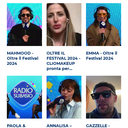
Subasio Collection
Subasio Per Un’Ora D’Amore
Video
Foto
Speciali
MAHMOOD -
OLTRE IL
EMMA - Oltre il
Oltre il Festival
FESTIVAL 2024 -
Festival 2024
Oroscopo
2024
CLIOMAKEUP
pronta per…
Radio Subasio Music Club
Sanremo 2026
News
Musica
Cultura
PAOLA &
ANNALISA –
GAZZELLE -