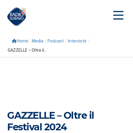
Home
/
Media
/
Podcast
/
Interviste
/
Cerca
GAZZELLE – Oltre il...
Home
Radio
Palinsesto
Programmi
Conduttori
GAZZELLE – Oltre il
Repliche
Festival 2024