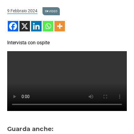
Podcast
9 Febbraio 2024
VIDEO
3xTe
Interviste
Playlist
Intervista con ospite
Novità
Subasio Playlist
Web Radio
Radio Subasio
Radio Subasio +
Radio Subasio Disco Club
Radio Suby
Guarda anche: