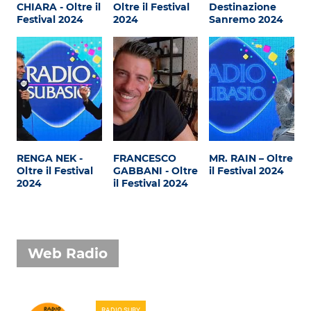
Attualità
CHIARA - Oltre il
Oltre il Festival
Destinazione
Festival 2024
2024
Sanremo 2024
Costume
Extra
Eventi
RENGA NEK -
FRANCESCO
MR. RAIN – Oltre
Oltre il Festival
GABBANI - Oltre
il Festival 2024
2024
il Festival 2024
Web Radio
RADIO SUBY