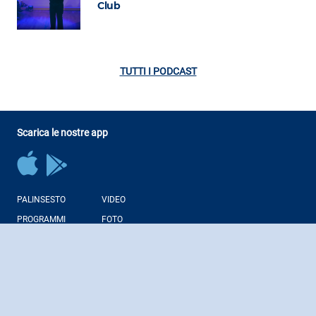
Club
TUTTI I PODCAST
Scarica le nostre app
PALINSESTO
VIDEO
PROGRAMMI
FOTO
CONDUTTORI
NEWS
PODCAST
WEB RADIO
Regolamenti Giochi Liberi
Note Legali
Corporate
Contatti
Privacy Policy
Cookie Policy
RSS