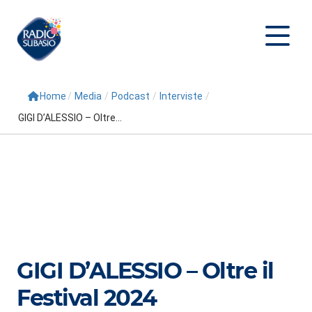
Home
/
Media
/
Podcast
/
Interviste
/
Cerca
GIGI D’ALESSIO – Oltre...
Home
Radio
Palinsesto
Programmi
Conduttori
GIGI D’ALESSIO – Oltre il
Repliche
Festival 2024