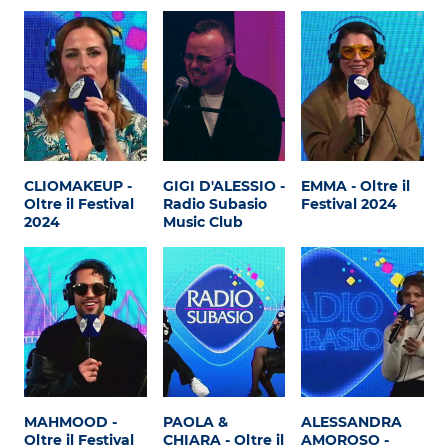
Subasio Collection
Subasio Per Un’Ora D’Amore
Video
Foto
Speciali
CLIOMAKEUP -
GIGI D'ALESSIO -
EMMA - Oltre il
Oltre il Festival
Radio Subasio
Festival 2024
Oroscopo
2024
Music Club
Radio Subasio Music Club
Sanremo 2026
News
Musica
Cultura
MAHMOOD -
PAOLA &
ALESSANDRA
Oltre il Festival
CHIARA - Oltre il
AMOROSO -