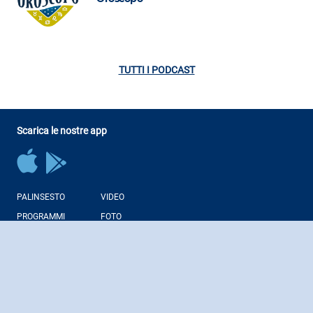
TUTTI I PODCAST
Scarica le nostre app
PALINSESTO
VIDEO
PROGRAMMI
FOTO
CONDUTTORI
NEWS
PODCAST
WEB RADIO
Regolamenti Giochi Liberi
Note Legali
Corporate
Contatti
Privacy Policy
Cookie Policy
RSS