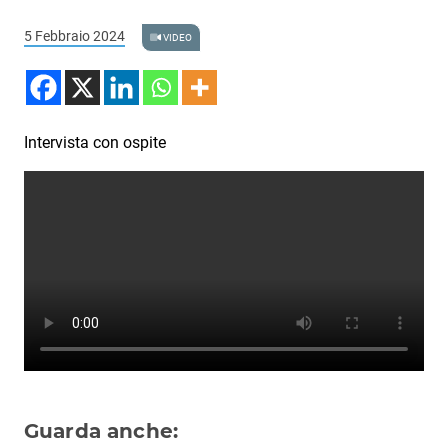
Podcast
5 Febbraio 2024
VIDEO
3xTe
Interviste
Playlist
Intervista con ospite
Novità
Subasio Playlist
Web Radio
Radio Subasio
Radio Subasio +
Radio Subasio Disco Club
Radio Suby
Guarda anche: