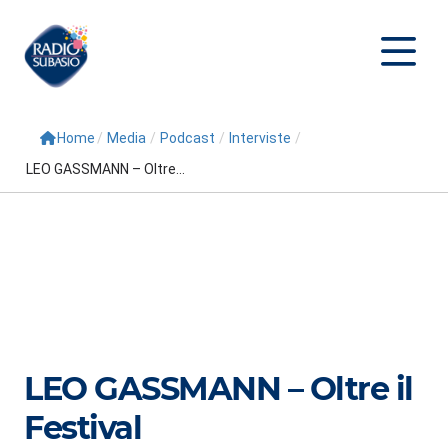
Home
/
Media
/
Podcast
/
Interviste
/
Cerca
LEO GASSMANN – Oltre...
Home
Radio
Palinsesto
Programmi
Conduttori
LEO GASSMANN – Oltre il
Repliche
Festival