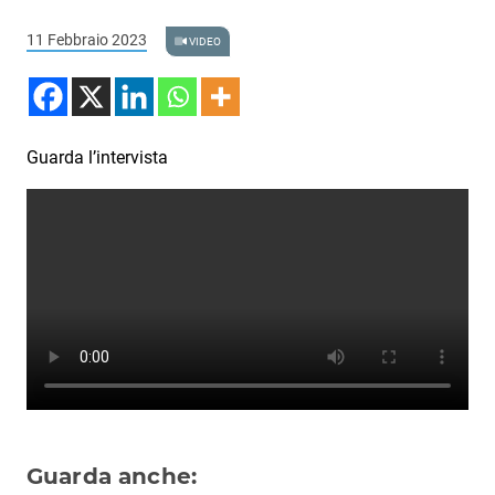
Podcast
11 Febbraio 2023
VIDEO
3xTe
Interviste
Playlist
Guarda l’intervista
Novità
Subasio Playlist
Web Radio
Radio Subasio
Radio Subasio +
Radio Subasio Disco Club
Radio Suby
Guarda anche: