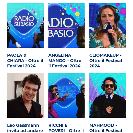
Subasio Collection
Subasio Per Un’Ora D’Amore
Video
Foto
Speciali
PAOLA &
ANGELINA
CLIOMAKEUP -
CHIARA - Oltre il
MANGO – Oltre
Oltre il Festival
Oroscopo
Festival 2024
il Festival 2024
2024
Radio Subasio Music Club
Sanremo 2026
News
Musica
Cultura
Leo Gassmann
RICCHI E
MAHMOOD -
invita ad andare
POVERI - Oltre il
Oltre il Festival