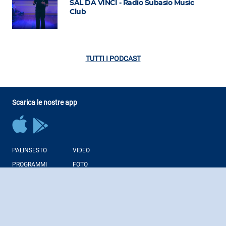
SAL DA VINCI - Radio Subasio Music
Club
TUTTI I PODCAST
Scarica le nostre app
PALINSESTO
VIDEO
PROGRAMMI
FOTO
CONDUTTORI
NEWS
PODCAST
WEB RADIO
Regolamenti Giochi Liberi
Note Legali
Corporate
Contatti