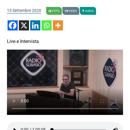
Podcast
15 Settembre 2020
FOTO
VIDEO
AUDIO
3xTe
Interviste
Playlist
Live e Intervista
Novità
Subasio Playlist
Web Radio
Radio Subasio
Radio Subasio +
Radio Subasio Disco Club
Radio Suby