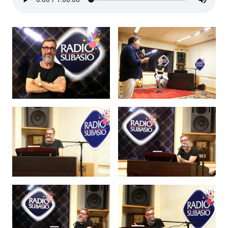
Subasio Collection
Subasio Per Un’Ora D’Amore
Video
Foto
Speciali
Oroscopo
Radio Subasio Music Club
Sanremo 2026
News
Musica
Cultura