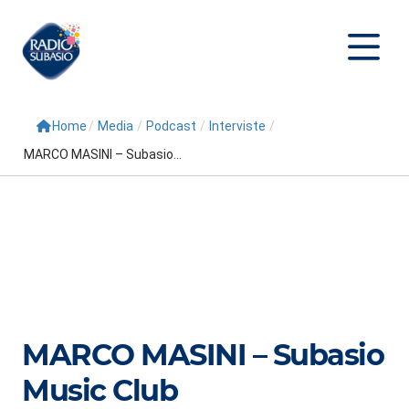
Home
/
Media
/
Podcast
/
Interviste
/
Cerca
MARCO MASINI – Subasio...
Home
Radio
Palinsesto
Programmi
Conduttori
MARCO MASINI – Subasio
Repliche
Music Club