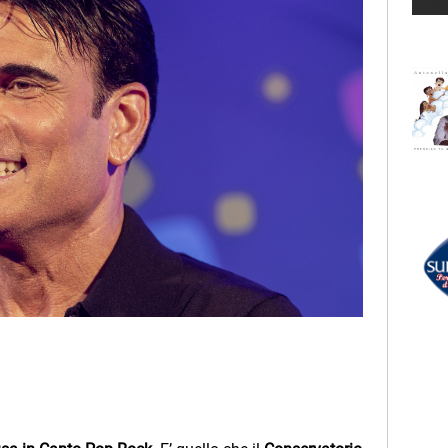
AMOROSO
Hit Parade
LECTION
O VENDITTI
RADIO SUBASIO +
DAVID GUETTA
Dangerous (feat. Sam
Martin)
UN'ORA D'AMORE
r Un'Ora
RADIO SUBASIO DISCO CLUB
e,
e
TALEESA
Let Me Be