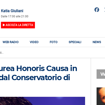
Katia Giuliani
Dalle 17:00 alle 21:00
ASCOLTA LA DIRETTA
WEB RADIO
VIDEO
FOTO
SPECIALI
NEWS
...
aurea Honoris Causa in
W
al Conservatorio di
RADIO SUBASIO
RY
GIANNI MORANDI,
n
ALESSANDRA