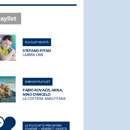
aylist
PLAYLIST NOVITÀ
PLAYLIST NO
STEFANO PITASI
STEFANO PI
LABBRA LIME
LABBRA LIM
SUBASIO PLAYLIST
SUBASIO PLA
FABIO ROVAZZI, ARISA,
FABIO ROVA
NINO D'ANGELO
NINO D'AN
LA COSTIERA AMALFITANA
LA COSTIER
LA PLAYLIST DI PER UN’ORA
LA PLAYLIST 
D’AMORE – VENERDÌ 7 AGOSTO
D’AMORE – V