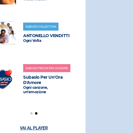
AMOROS
Hit Parade
SUBASIO COLLECTION
ANTONELLO VENDITTI
RADIO SUBAS
Ogni Volta
DAVID G
Dangerous (
Martin)
SUBASIO PER UN'ORA D'AMORE
Subasio Per Un'Ora
D'Amore
RADIO SUBAS
Ogni canzone,
un'emozione
TALEESA
Let Me Be
VAI AL PLAYER