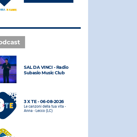
odcast
SAL DA VINCI - Radio
SAL DA VI
Subasio Music Club
Subasio M
3 X TE - 06-08-2026
3 X TE - 0
Le canzoni della tua vita -
Le canzoni de
Anna - Lecco (LC)
Anna - Lecco