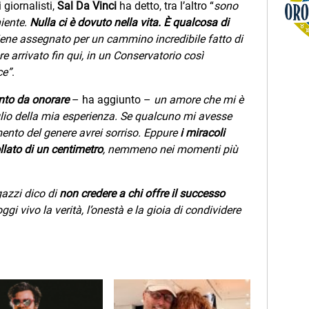
 giornalisti,
Sal Da Vinci
ha detto, tra l’altro “
sono
Oroscopo
iente.
Nulla ci è dovuto nella vita. È qualcosa di
ene assegnato per un cammino incredibile fatto di
e arrivato fin qui, in un Conservatorio così
ce”
.
nto da onorare
– ha aggiunto –
un amore che mi è
glio della mia esperienza. Se qualcuno mi avesse
mento del genere avrei sorriso. Eppure
i miracoli
lato di un centimetro
, nemmeno nei momenti più
gazzi dico di
non credere a chi offre il successo
 oggi vivo la verità, l’onestà e la gioia di condividere