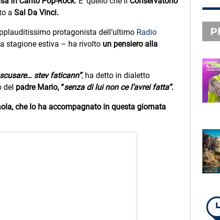
sa in Canto Pop-Rock
. E’ quello che il
Conservatorio
to a
Sal Da Vinci.
Pl
plauditissimo protagonista dell’ultimo
Radio
a stagione estiva – ha rivolto
un pensiero alla
PLAYLIST NOVITÀ
scusare… stev faticann”
, ha detto in dialetto
STEFANO PITASI
o del
padre Mario, “
senza di lui non ce l’avrei fatta”
.
LABBRA LIME
ola, che lo ha accompagnato in questa giornata
SUBASIO PLAYLIST
FABIO ROVAZZI, ARISA,
NINO D'ANGELO
LA COSTIERA AMALFITANA
LA PLAYLIST DI PER UN’ORA
D’AMORE – VENERDÌ 7 AGOSTO