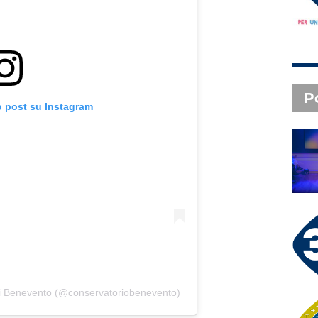
P
o post su Instagram
SAL DA VINCI - Radio
Subasio Music Club
3 X TE - 06-08-2026
Le canzoni della tua vita -
Anna - Lecco (LC)
di Benevento (@conservatoriobenevento)