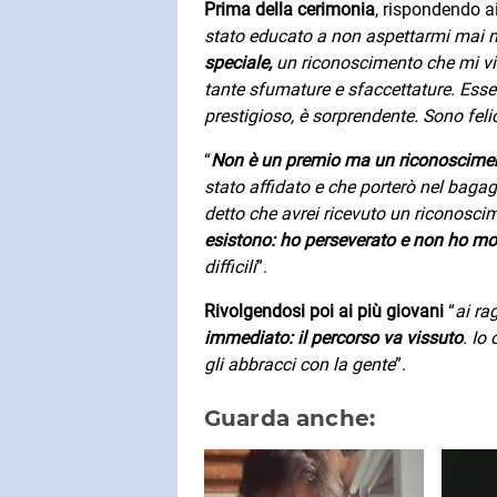
Prima della cerimonia
, rispondendo ai
stato educato a non aspettarmi mai n
speciale,
un riconoscimento che mi vi
tante sfumature e sfaccettature. Esser
prestigioso, è sorprendente. Sono feli
“
Non è un premio ma un riconoscime
stato affidato e che porterò nel baga
detto che avrei ricevuto un riconosci
esistono: ho perseverato e non ho mol
difficili
”.
Rivolgendosi poi ai più giovani
“
ai ra
immediato: il percorso va vissuto
. Io
gli abbracci con la gente
”.
Guarda anche: