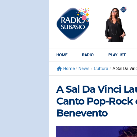
HOME
RADIO
PLAYLIST
Home
/
News
/
Cultura
/
A Sal Da Vinci
A Sal Da Vinci L
Canto Pop-Rock d
Benevento
RADIO SUBY
KATY PER
Watch It Bur