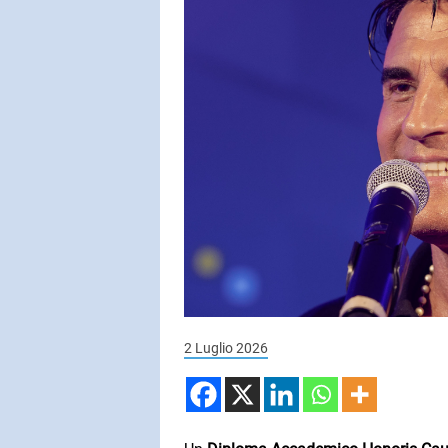
SUBASIO COL
ANTONELL
Ogni Volta
SUBASIO PER 
Subasio Pe
D'Amore
Ogni canzon
un'emozion
2 Luglio 2026