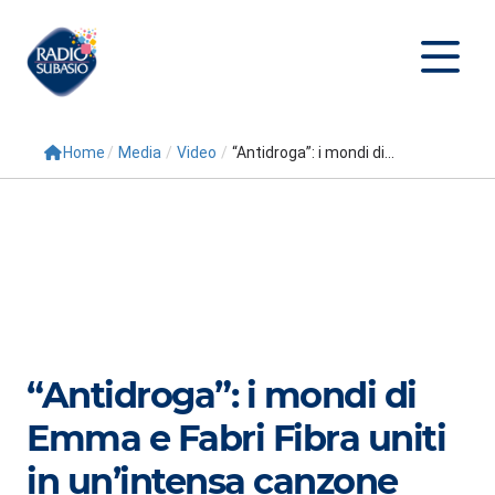
Home
/
Media
/
Video
/
“Antidroga”: i mondi di...
Cerca
Home
Radio
Palinsesto
Programmi
“Antidroga”: i mondi di
Conduttori
Emma e Fabri Fibra uniti
Repliche
in un’intensa canzone