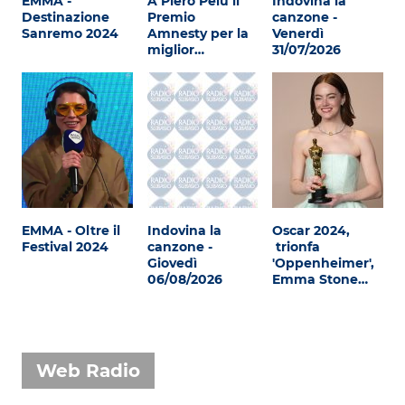
EMMA -
A Piero Pelù il
Indovina la
Destinazione
Premio
canzone -
Sanremo 2024
Amnesty per la
Venerdì
miglior…
31/07/2026
EMMA - Oltre il
Indovina la
Oscar 2024,
Festival 2024
canzone -
trionfa
Giovedì
'Oppenheimer',
06/08/2026
Emma Stone…
Web Radio