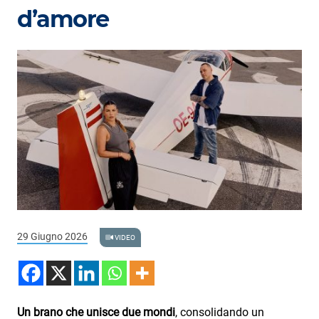
Podcast
d’amore
3xTe
Interviste
Playlist
Novità
Subasio Playlist
Web Radio
Radio Subasio
Radio Subasio +
29 Giugno 2026
VIDEO
Radio Subasio Disco Club
Radio Suby
Un brano che unisce due mondi
, consolidando un