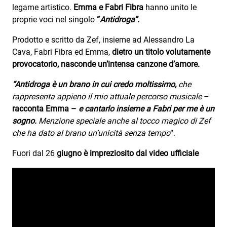
Subasio Collection
legame artistico.
Emma e Fabri Fibra
hanno unito le
proprie voci nel singolo
“
Antidroga”
.
Subasio Per Un’Ora D’Amore
Prodotto e scritto da Zef, insieme ad Alessandro La
Video
Cava, Fabri Fibra ed Emma,
dietro un titolo volutamente
provocatorio, nasconde un’intensa canzone d’amore.
Foto
“Antidroga è un brano in cui credo moltissimo,
che
Speciali
rappresenta appieno il mio attuale percorso musicale
–
Oroscopo
racconta Emma –
e cantarlo insieme a Fabri per me è un
sogno.
Menzione speciale anche al tocco magico di Zef
Radio Subasio Music Club
che ha dato al brano un’unicità senza tempo
“.
Sanremo 2026
Fuori dal 26
giugno è impreziosito dal video ufficiale
News
Musica
Cultura