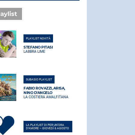
aylist
PLAYLIST NOVITÀ
PLAYLIST NO
STEFANO PITASI
STEFANO PI
LABBRA LIME
LABBRA LIM
SUBASIO PLAYLIST
SUBASIO PLA
FABIO ROVAZZI, ARISA,
FABIO ROVA
NINO D'ANGELO
NINO D'AN
LA COSTIERA AMALFITANA
LA COSTIER
LA PLAYLIST DI PER UN’ORA
LA PLAYLIST 
D’AMORE – GIOVEDÌ 6 AGOSTO
D’AMORE – G