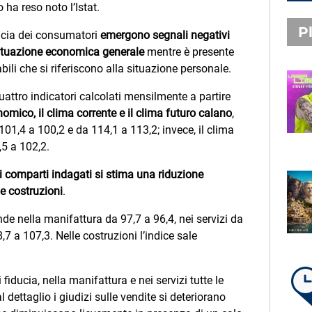
 ha reso noto l’Istat.
Pl
ducia dei consumatori
emergono segnali negativi
a situazione economica generale
mentre è presente
bili che si riferiscono alla situazione personale.
PLAYLIST NOVITÀ
uattro indicatori calcolati mensilmente a partire
STEFANO PITASI
omico, il clima corrente e il clima futuro calano
,
LABBRA LIME
101,4 a 100,2 e da 114,1 a 113,2; invece, il clima
5 a 102,2.
i i comparti indagati si stima una riduzione
SUBASIO PLAYLIST
le costruzioni
.
FABIO ROVAZZI, ARISA,
NINO D'ANGELO
ende nella manifattura da 97,7 a 96,4, nei servizi da
LA COSTIERA AMALFITANA
 a 107,3. Nelle costruzioni l’indice sale
fiducia, nella manifattura e nei servizi tutte le
LA PLAYLIST DI PER UN’ORA
dettaglio i giudizi sulle vendite si deteriorano
D’AMORE – GIOVEDÌ 6 AGOSTO