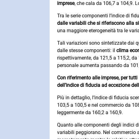
imprese
, che cala da 106,7 a 104,9. Lo
Tra le serie componenti l’indice di fi
dalle variabili che si riferiscono all
una maggiore eterogeneità tra le varia
Tali variazioni sono sintetizzate dai q
dalle stesse componenti: il
clima econ
rispettivamente, da 121,5 a 115,2, da 
personale aumenta passando da 101,
Con riferimento alle imprese, per tutt
dell’indice di fiducia ad eccezione del
Più in dettaglio, l’indice di fiducia sc
103,5 a 100,5 e nel commercio da 108,7
leggermente da 160,2 a 160,9.
Quanto alle componenti degli indici di 
variabili peggiorano. Nel commercio al 