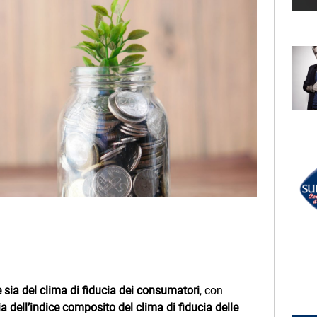
LECTION
RADIO SUBASIO +
DUA LIPA
l Mondo
Levitating (Featuring
Dababy)
UN'ORA D'AMORE
RADIO SUBASIO DISCO CLUB
r Un'Ora
LA RAFFICA
ANNI 80
e,
e
sia del clima di fiducia dei consumatori
, con
ia dell’indice composito del clima di fiducia delle