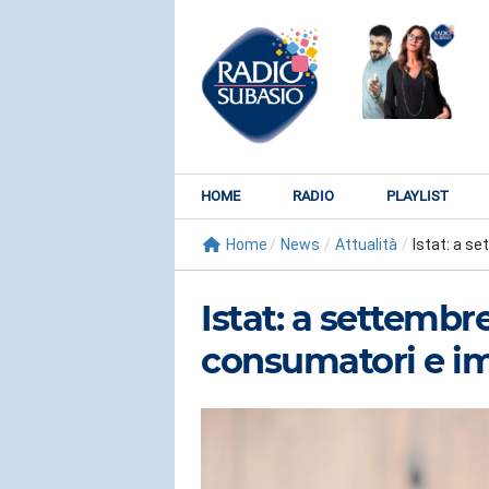
HOME
RADIO
PLAYLIST
Home
/
News
/
Attualità
/
Istat: a se
Istat: a settembre
consumatori e i
RADIO SUBY
KATY PER
Watch It Bur