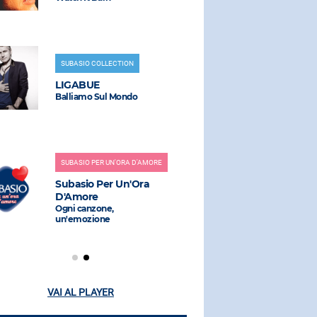
SUBASIO COLLECTION
RADIO SUBAS
LIGABUE
DUA LIPA
Balliamo Sul Mondo
Levitating (
Dababy)
SUBASIO PER UN'ORA D'AMORE
RADIO SUBAS
Subasio Per Un'Ora
LA RAFFI
D'Amore
ANNI 80
Ogni canzone,
un'emozione
VAI AL PLAYER