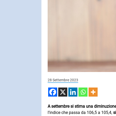
SUBASIO COL
LIGABUE
Balliamo Su
SUBASIO PER 
Subasio Pe
D'Amore
Ogni canzon
28 Settembre 2023
un'emozion
A settembre si stima una diminuzione 
l’indice che passa da 106,5 a 105,4,
s