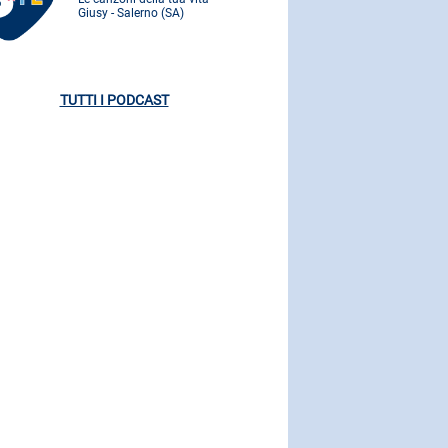
Giusy - Salerno (SA)
Giusy - Saler
TUTTI I PODCAST