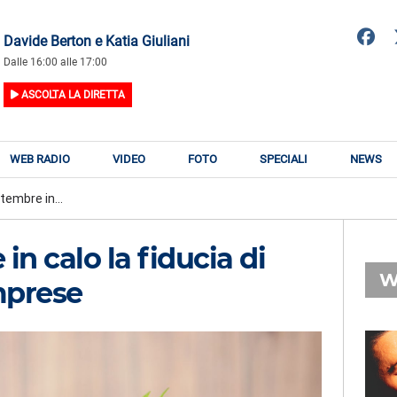
Davide Berton e Katia Giuliani
Dalle 16:00 alle 17:00
ASCOLTA LA DIRETTA
WEB RADIO
VIDEO
FOTO
SPECIALI
NEWS
ttembre in...
 in calo la fiducia di
W
mprese
RADIO SUBASIO
RY
CESARE CREMONINI
n
Dicono Di Me