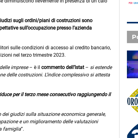
se diminuiscono lievemente in presenza di un calo
giudizi sugli ordini/piani di costruzioni sono
pettative sull’occupazione presso l’azienda
P
ditori sulle condizioni di accesso al credito bancario,
zioni nel terzo trimestre 2023.
SAL DA VINCI - Radio
 delle imprese
– è il
commento dell’Istat
–
si estende
Subasio Music Club
zione delle costruzioni. L’indice complessivo si attesta
 riduce per il terzo mese consecutivo raggiungendo il
Oroscopo
 dei giudizi sulla situazione economica generale,
upazione e un miglioramento delle valutazioni
la famiglia
”.
3 X TE - 05-08-2026
Le canzoni della tua vita -