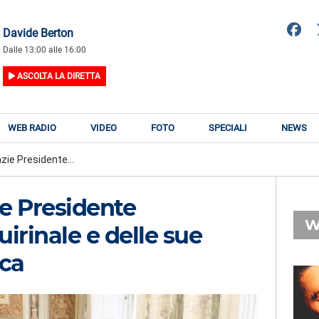
Davide Berton
Dalle 13:00 alle 16:00
ASCOLTA LA DIRETTA
WEB RADIO
VIDEO
FOTO
SPECIALI
NEWS
azie Presidente...
ie Presidente
W
uirinale e delle sue
ica
RADIO SUBASIO
RY
ALEX WARREN
n
Ordinary