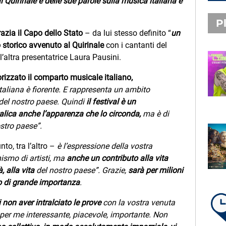
l Quirinale e delle sue parole sulla musica italiana e
Pl
razia il Capo dello Stato
– da lui stesso definito “
un
 storico avvenuto al Quirinale
con i cantanti del
e l’altra presentatrice Laura Pausini.
PLAYLIST NOVITÀ
rizzato il comparto musicale italiano,
STEFANO PITASI
LABBRA LIME
 italiana è fiorente. E rappresenta un ambito
a del nostro paese. Quindi
il festival è un
lica anche l’apparenza che lo circonda,
ma è di
stro paese”.
SUBASIO PLAYLIST
to, tra l’altro –
è l’espressione della vostra
FABIO ROVAZZI, ARISA,
NINO D'ANGELO
nismo di artisti, ma
anche un contributo alla vita
LA COSTIERA AMALFITANA
, alla vita
del nostro paese”. Grazie,
sarà per milioni
o di grande importanza
.
 non aver intralciato le prove
con la vostra venuta
LA PLAYLIST DI PER UN’ORA
per me interessante, piacevole, importante. Non
D’AMORE – GIOVEDÌ 6 AGOSTO