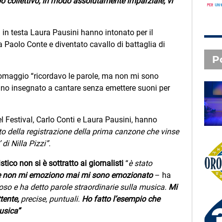
po collettivo, in modo assolutamente imparziale, vi
 in testa Laura Pausini hanno intonato per il
da Paolo Conte e diventato cavallo di battaglia di
P
l’omaggio “ricordavo le parole, ma non mi sono
anno insegnato a cantare senza emettere suoni per
SAL DA VINCI - Radio
Subasio Music Club
l Festival, Carlo Conti e Laura Pausini, hanno
ito della registrazione della prima canzone che vinse
 di Nilla Pizzi”.
Oroscopo
istico non si è sottratto ai giornalisti
“
è stato
e non mi emoziono mai mi sono emozionato
– ha
ioso e ha detto parole straordinarie sulla musica.
Mi
tente,
precise, puntuali.
Ho fatto l’esempio che
usica”
3 X TE - 05-08-2026
Le canzoni della tua vita -