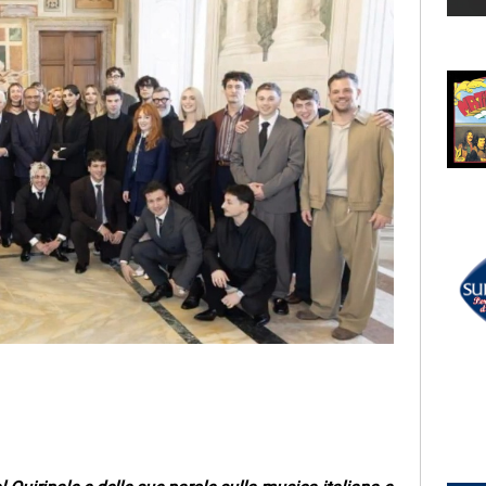
LECTION
RADIO SUBASIO +
ZAR
MIKA
D'amore
Kick Ass
UN'ORA D'AMORE
RADIO SUBASIO DISCO CLUB
r Un'Ora
CATERINA CASELLI
Nessuno Mi Può Giudicare
(lost Frequencies Rmx Edit)
e,
e