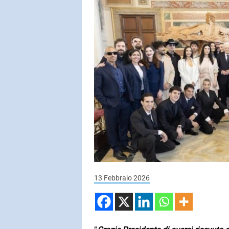
SUBASIO COL
MATIA BA
Per Un'ora 
SUBASIO PER 
Subasio Pe
D'Amore
Ogni canzon
un'emozion
13 Febbraio 2026