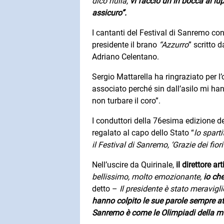
dico nulla,
vi faccio un in bocca al lu
assicuro”.
I cantanti del Festival di Sanremo con
presidente il brano
“Azzurro
” scritto 
Adriano Celentano.
Sergio Mattarella ha ringraziato per 
associato perché sin dall’asilo mi h
non turbare il coro”.
I conduttori della 76esima edizione de
regalato al capo dello Stato “
lo spart
il Festival di Sanremo, ‘Grazie dei fiori’
Nell’uscire da Quirinale,
il direttore art
bellissimo, molto emozionante,
io ch
detto –
Il presidente è stato meravigl
hanno colpito le sue parole sempre at
Sanremo è come le Olimpiadi della m