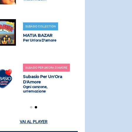
SUBASIO COLLECTION
RADIO SUBAS
MATIA BAZAR
MIKA
Per Un'ora D'amore
Kick Ass
SUBASIO PER UN'ORA D'AMORE
RADIO SUBAS
Subasio Per Un'Ora
CATERINA
D'Amore
Nessuno Mi 
(lost Frequ
Ogni canzone,
un'emozione
VAI AL PLAYER