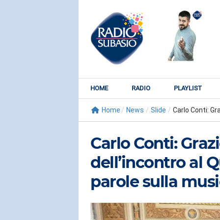
HOME
RADIO
PLAYLIST
Home
/
News
/
Slide
/
Carlo Conti: Gr
Carlo Conti: Graz
dell’incontro al Q
parole sulla mus
RADIO SUBY
KATY PER
Watch It Bur