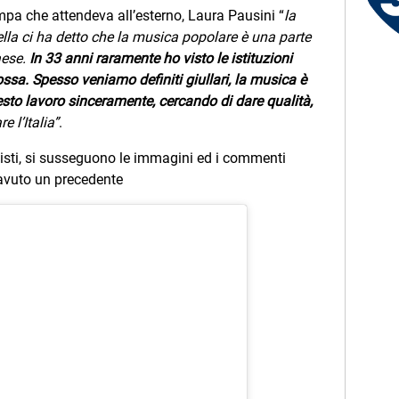
Giusy - Salerno (SA)
a che attendeva all’esterno, Laura Pausini “
la
lla ci ha detto che la musica popolare è una parte
aese.
In 33 anni raramente ho visto le istituzioni
a. Spesso veniamo definiti giullari, la musica è
to lavoro sinceramente, cercando di dare qualità,
 l’Italia”
.
rtisti, si susseguono le immagini ed i commenti
 avuto un precedente