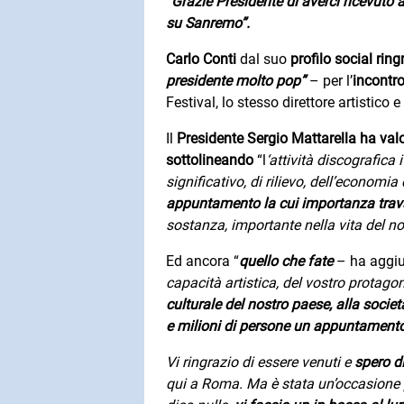
“
Grazie Presidente di averci ricevuto a
su Sanremo”.
Carlo Conti
dal suo
profilo social ring
presidente molto pop”
– per l’
incontro
Festival, lo stesso direttore artistico 
Il
Presidente Sergio Mattarella ha valo
sottolineando
“l
‘attività discografica
significativo, di rilievo, dell’economi
appuntamento la cui importanza trava
sostanza, importante nella vita del no
Ed ancora “
quello che fate
– ha aggiun
capacità artistica, del vostro protago
culturale del nostro paese, alla società
e milioni di persone un appuntament
Vi ringrazio di essere venuti e
spero di
qui a Roma. Ma è stata un’occasione 