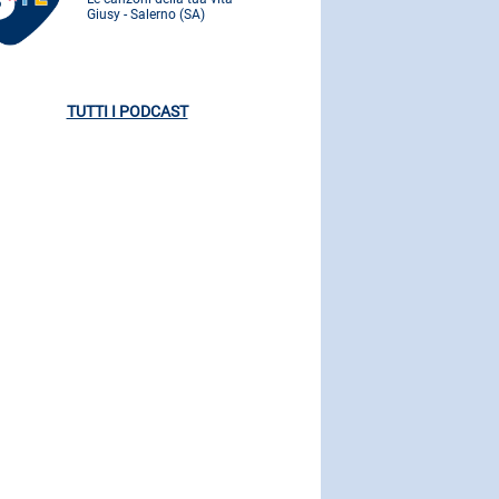
Giusy - Salerno (SA)
Giusy - Saler
TUTTI I PODCAST