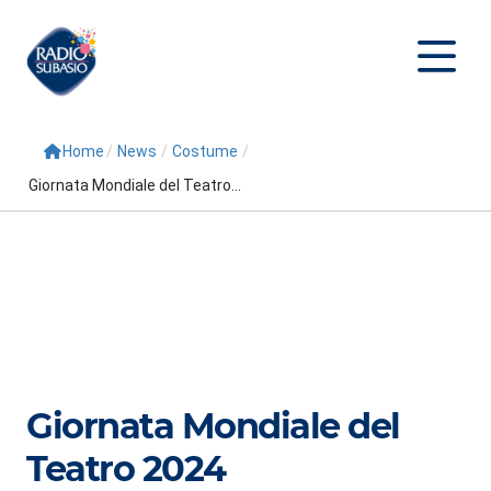
Home
/
News
/
Costume
/
Cerca
Giornata Mondiale del Teatro...
Home
Radio
Palinsesto
Programmi
Conduttori
Giornata Mondiale del
Repliche
Teatro 2024