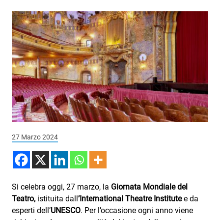
Podcast
3xTe
Interviste
Playlist
Novità
Subasio Playlist
Web Radio
27 Marzo 2024
Radio Subasio
Radio Subasio +
Radio Subasio Disco Club
Si celebra oggi, 27 marzo, la
Giornata Mondiale del
Teatro,
istituita dall
’International Theatre Institute
e da
Radio Suby
esperti dell’
UNESCO
. Per l’occasione ogni anno viene