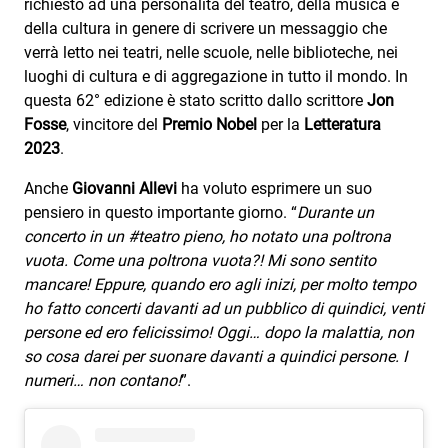
Subasio Collection
richiesto ad una personalità del teatro, della musica e
della cultura in genere di scrivere un messaggio che
Subasio Per Un’Ora D’Amore
verrà letto nei teatri, nelle scuole, nelle biblioteche, nei
luoghi di cultura e di aggregazione in tutto il mondo. In
Video
questa 62° edizione è stato scritto dallo scrittore
Jon
Fosse
, vincitore del
Premio Nobel
per la
Letteratura
Foto
2023
.
Speciali
Anche
Giovanni Allevi
ha voluto esprimere un suo
Oroscopo
pensiero in questo importante giorno. “
Durante un
concerto in un #teatro pieno, ho notato una poltrona
Radio Subasio Music Club
vuota. Come una poltrona vuota?! Mi sono sentito
mancare! Eppure, quando ero agli inizi, per molto tempo
Sanremo 2026
ho fatto concerti davanti ad un pubblico di quindici, venti
News
persone ed ero felicissimo! Oggi… dopo la malattia, non
so cosa darei per suonare davanti a quindici persone. I
Musica
numeri… non contano!
”.
Cultura