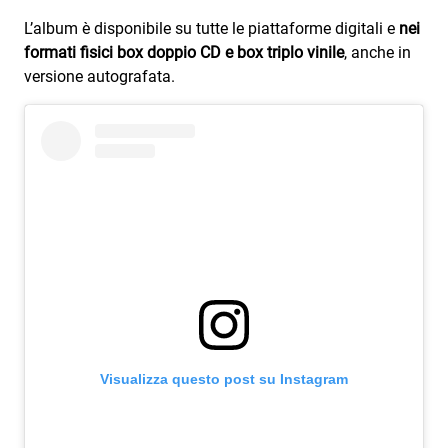
Subasio Collection
L’album è disponibile su tutte le piattaforme digitali e
nei
Subasio Per Un’Ora D’Amore
formati fisici
box doppio CD e box triplo vinile
, anche in
versione autografata.
Video
Foto
Speciali
Oroscopo
Radio Subasio Music Club
Sanremo 2026
News
Musica
Visualizza questo post su Instagram
Cultura