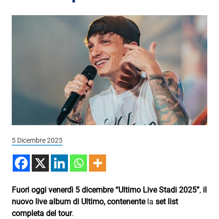
Podcast
3xTe
Interviste
Playlist
Novità
Subasio Playlist
Web Radio
Radio Subasio
5 Dicembre 2025
Radio Subasio +
Radio Subasio Disco Club
Fuori oggi
venerdì 5 dicembre “Ultimo Live Stadi 2025”
,
il
Radio Suby
nuovo live album di Ultimo, contenente
la
set list
completa del tour
.