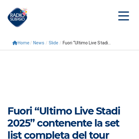
Home
/
News
/
Slide
/
Fuori “Ultimo Live Stadi...
Cerca
Home
Radio
Palinsesto
Programmi
Fuori “Ultimo Live Stadi
Conduttori
2025” contenente la set
Repliche
list completa del tour