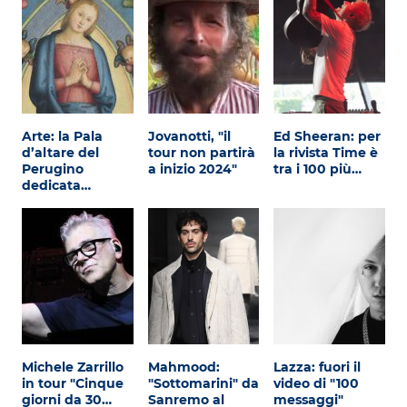
Arte: la Pala
Jovanotti, "il
Ed Sheeran: per
d’altare del
tour non partirà
la rivista Time è
Perugino
a inizio 2024"
tra i 100 più…
dedicata…
Michele Zarrillo
Mahmood:
Lazza: fuori il
in tour "Cinque
"Sottomarini" da
video di "100
giorni da 30…
Sanremo al
messaggi"