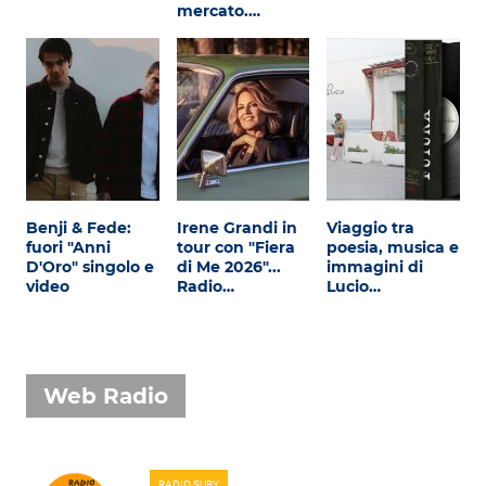
mercato.…
Benji & Fede:
Irene Grandi in
Viaggio tra
fuori "Anni
tour con "Fiera
poesia, musica e
D'Oro" singolo e
di Me 2026"...
immagini di
video
Radio…
Lucio…
Web Radio
RADIO SUBY