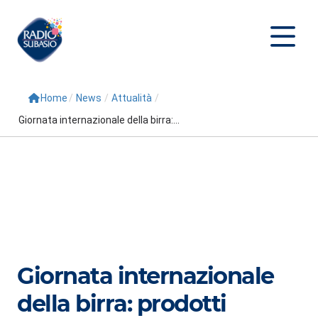
Home
/
News
/
Attualità
/
Cerca
Giornata internazionale della birra:...
Home
Radio
Palinsesto
Programmi
Conduttori
Giornata internazionale
Repliche
della birra: prodotti