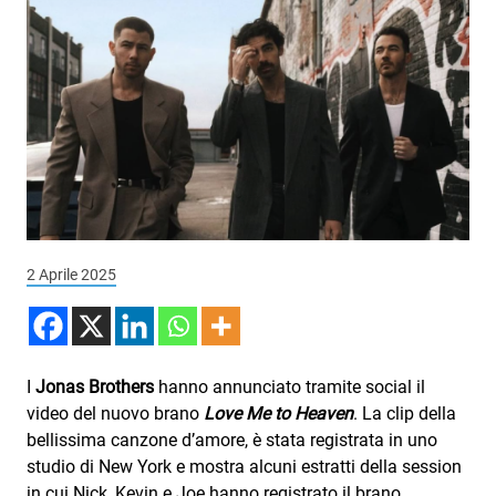
Podcast
3xTe
Interviste
Playlist
Novità
Subasio Playlist
Web Radio
2 Aprile 2025
Radio Subasio
Radio Subasio +
I
Jonas Brothers
hanno annunciato tramite social il
Radio Subasio Disco Club
video del nuovo brano
Love Me to Heaven
. La clip della
bellissima canzone d’amore, è stata registrata in uno
Radio Suby
studio di New York e mostra alcuni estratti della session
in cui Nick, Kevin e Joe hanno registrato il brano.