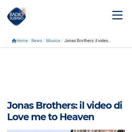
Home
/
News
/
Musica
/
Jonas Brothers: il video...
Cerca
Home
Radio
Palinsesto
Programmi
Jonas Brothers: il video di
Conduttori
Love me to Heaven
Repliche