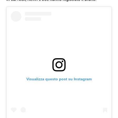
Subasio Collection
Subasio Per Un’Ora D’Amore
Video
Foto
Speciali
Oroscopo
Radio Subasio Music Club
Sanremo 2026
Visualizza questo post su Instagram
News
Musica
Cultura