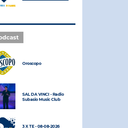
odcast
Oroscopo
Oroscopo
SAL DA VINCI - Radio
SAL DA VI
Subasio Music Club
Subasio M
3 X TE - 08-08-2026
3 X TE - 0