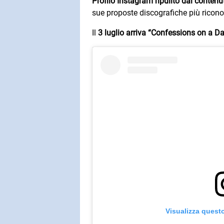
Profilo Instagram ripulito dai contenu
sue proposte discografiche più riconos
Il
3 luglio arriva “Confessions on a Da
Visualizza quest