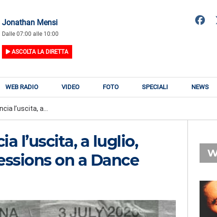
Jonathan Mensi
Dalle 07:00 alle 10:00
ASCOLTA LA DIRETTA
WEB RADIO
VIDEO
FOTO
SPECIALI
NEWS
a l’uscita, a...
l’uscita, a luglio,
W
essions on a Dance
RADIO SUBASIO
RY
LUCA CARBONI
n
Luca lo Stesso