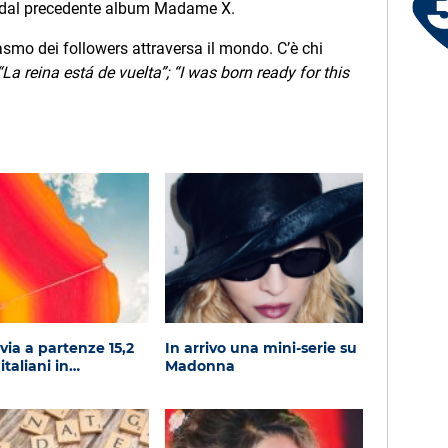
i dal precedente album Madame X.
Le canzoni della tua vita -
Francesco - Pontassieve (FI)
iasmo dei followers attraversa il mondo. C’è chi
“La reina está de vuelta”; “I was born ready for this
via a partenze 15,2
In arrivo una mini-serie su
italiani in…
Madonna