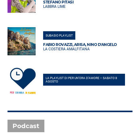
STEFANO PITASI
LABBRA LIME
SUBASIO PLAYLIST
FABIO ROVAZZI, ARISA, NINO D'ANGELO
LA COSTIERA AMALFITANA
LA PLAYLIST DI PER UN’ORA D’AMORE – SABATO 8
AGOSTO
Podcast