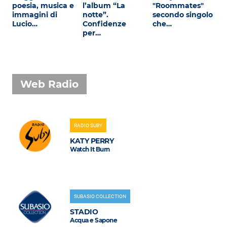
poesia, musica e
l’album “La
"Roommates"
immagini di
notte”.
secondo singolo
Lucio…
Confidenze
che…
per…
Web Radio
RADIO SUBY
KATY PERRY
Watch It Burn
SUBASIO COLLECTION
STADIO
Acqua e Sapone