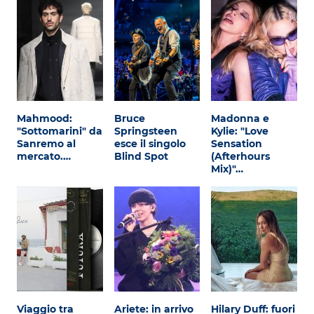
Mahmood:
Bruce
Madonna e
"Sottomarini" da
Springsteen
Kylie: "Love
Sanremo al
esce il singolo
Sensation
mercato.…
Blind Spot
(Afterhours
Mix)"…
Viaggio tra
Ariete: in arrivo
Hilary Duff: fuori