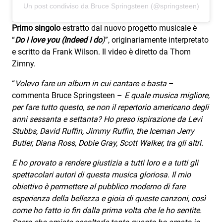
Un post condiviso da Bruce Springsteen (@springsteen)
Primo singolo
estratto dal nuovo progetto musicale è
“
Do i love you (Indeed I do
)
”, originariamente interpretato
e scritto da Frank Wilson. Il video è diretto da Thom
Zimny.
“
Volevo fare un album in cui cantare e basta
–
commenta Bruce Springsteen –
E quale musica migliore,
per fare tutto questo, se non il repertorio americano degli
anni sessanta e settanta? Ho preso ispirazione da Levi
Stubbs, David Ruffin, Jimmy Ruffin, the Iceman Jerry
Butler, Diana Ross, Dobie Gray, Scott Walker, tra gli altri.
E ho provato a rendere giustizia a tutti loro e a tutti gli
spettacolari autori di questa musica gloriosa. Il mio
obiettivo è permettere al pubblico moderno di fare
esperienza della bellezza e gioia di queste canzoni, così
come ho fatto io fin dalla prima volta che le ho sentite.