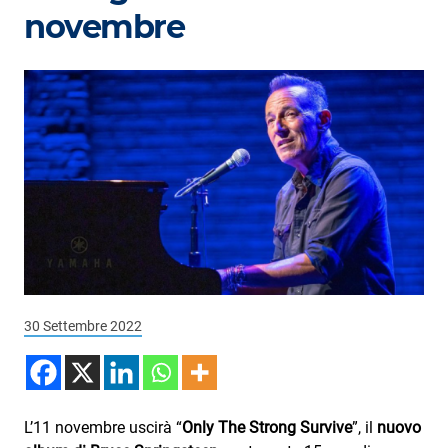
Podcast
novembre
3xTe
Interviste
Playlist
Novità
Subasio Playlist
Web Radio
Radio Subasio
30 Settembre 2022
Radio Subasio +
Radio Subasio Disco Club
Radio Suby
L’11 novembre uscirà “
Only The Strong Survive
”, il
nuovo