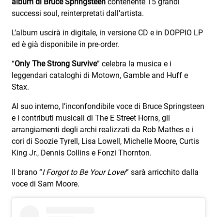
album di Bruce Springsteen
contenente 15 grandi
Subasio Collection
successi soul, reinterpretati dall’artista.
Subasio Per Un’Ora D’Amore
L’album uscirà in digitale, in versione CD e in DOPPIO LP
Video
ed è già disponibile in pre-order.
Foto
“
Only The Strong Survive
” celebra la musica e i
leggendari cataloghi di Motown, Gamble and Huff e
Speciali
Stax.
Oroscopo
Al suo interno, l’inconfondibile voce di Bruce Springsteen
e i contributi musicali di The E Street Horns, gli
Radio Subasio Music Club
arrangiamenti degli archi realizzati da Rob Mathes e i
Sanremo 2026
cori di Soozie Tyrell, Lisa Lowell, Michelle Moore, Curtis
King Jr., Dennis Collins e Fonzi Thornton.
News
Il brano “
I Forgot to Be Your Lover
” sarà arricchito dalla
Musica
voce di Sam Moore.
Cultura