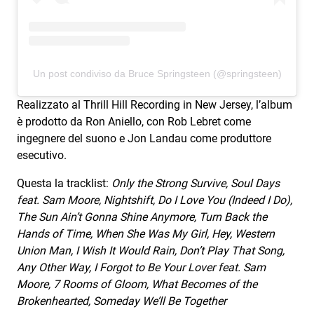
Un post condiviso da Bruce Springsteen (@springsteen)
Realizzato al Thrill Hill Recording in New Jersey, l’album
è prodotto da Ron Aniello, con Rob Lebret come
ingegnere del suono e Jon Landau come produttore
esecutivo.
Questa la tracklist:
Only the Strong Survive, Soul Days
feat. Sam Moore, Nightshift, Do I Love You (Indeed I Do),
The Sun Ain’t Gonna Shine Anymore, Turn Back the
Hands of Time, When She Was My Girl, Hey, Western
Union Man, I Wish It Would Rain, Don’t Play That Song,
Any Other Way, I Forgot to Be Your Lover feat. Sam
Moore, 7 Rooms of Gloom, What Becomes of the
Brokenhearted, Someday We’ll Be Together