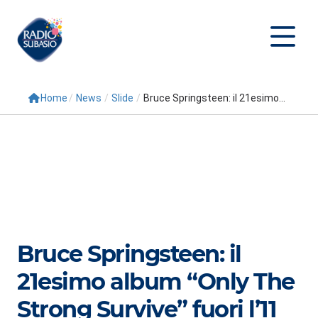
Home
/
News
/
Slide
/
Bruce Springsteen: il 21esimo...
Cerca
Home
Radio
Palinsesto
Programmi
Bruce Springsteen: il
Conduttori
21esimo album “Only The
Repliche
Strong Survive” fuori l’11