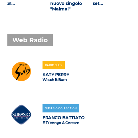
31…
nuovo singolo
set…
"Maimai"
Web Radio
RADIO SUBY
KATY PERRY
Watch It Burn
SUBASIO COLLECTION
FRANCO BATTIATO
E Ti Vengo A Cercare