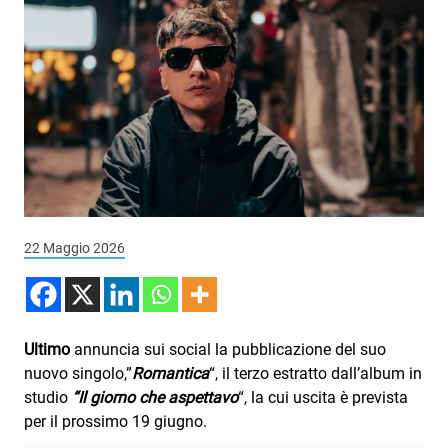
Podcast
3xTe
Interviste
Playlist
Novità
Subasio Playlist
Web Radio
22 Maggio 2026
Radio Subasio
Radio Subasio +
Ultimo
annuncia sui social la pubblicazione del suo
Radio Subasio Disco Club
nuovo singolo,”
Romantica
“, il terzo estratto dall’album in
studio
“Il giorno che aspettavo
“, la cui uscita è prevista
Radio Suby
per il prossimo 19 giugno.