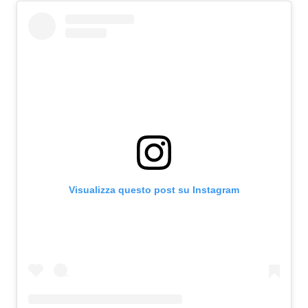
Subasio Collection
Subasio Per Un’Ora D’Amore
Video
Foto
Speciali
Oroscopo
Radio Subasio Music Club
Visualizza questo post su Instagram
Sanremo 2026
News
Musica
Cultura