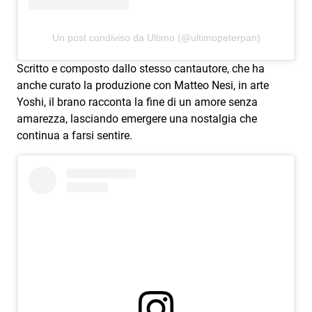
Attualità
Costume
Un post condiviso da Ultimo (@ultimopeterpan)
Extra
Scritto e composto dallo stesso cantautore, che ha
anche curato la produzione con Matteo Nesi, in arte
Eventi
Yoshi, il brano racconta la fine di un amore senza
amarezza, lasciando emergere una nostalgia che
continua a farsi sentire.