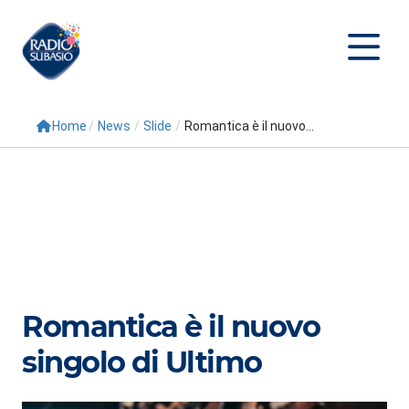
Home
/
News
/
Slide
/
Romantica è il nuovo...
Cerca
Home
Radio
Palinsesto
Programmi
Romantica è il nuovo
Conduttori
singolo di Ultimo
Repliche