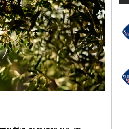
THE KOLORS
Partenope
LECTION
 DE ANDRÉ
RADIO SUBASIO +
MALIKA AYANE
(Siamo Tutti) Animali
Notturni (Feat. Dov'è Liana)
UN'ORA D'AMORE
r Un'Ora
RADIO SUBASIO DISCO CLUB
e,
e
LA RAFFICA
ANNI 90