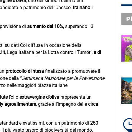
ergine d’oliva
, uno dei simboli della Dieta
candidata a patrimonio dell’Unesco,
trainano i
Pl
previsione di
aumento del 10%,
superando i 3
PLAYLIST NOVITÀ
ti su dati Coi diffusa in occasione della
STEFANO PITASI
ilt
, Lega Italiana per la Lotta contro i Tumori,
e di
LABBRA LIME
 un
protocollo d’intesa
finalizzato a promuovere il
ione della “
Settimana Nazionale per la Prevenzione
SUBASIO PLAYLIST
arzo nelle maggiori piazze italiane.
FABIO ROVAZZI, ARISA,
NINO D'ANGELO
lute
l’olio
extravergine d’oliva
rappresenta un
LA COSTIERA AMALFITANA
aly agroalimentare
, grazie all’impegno delle
circa
 standard elevatissimi, con un patrimonio di
250
LA PLAYLIST DI PER UN’ORA
, il più vasto tesoro di biodiversità del mondo.
D’AMORE – LUNEDÌ 10 AGOSTO