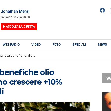
Jonathan Mensi
Dalle 07:00 alle 10:00
ASCOLTA LA DIRETTA
WEB RADIO
VIDEO
FOTO
SPECIALI
NEWS
prietà benefiche olio...
 benefiche olio
W
no crescere +10%
i
RADIO SUBASIO
RY
MERK & KREMONT,
n
SERENA BRANCALE,