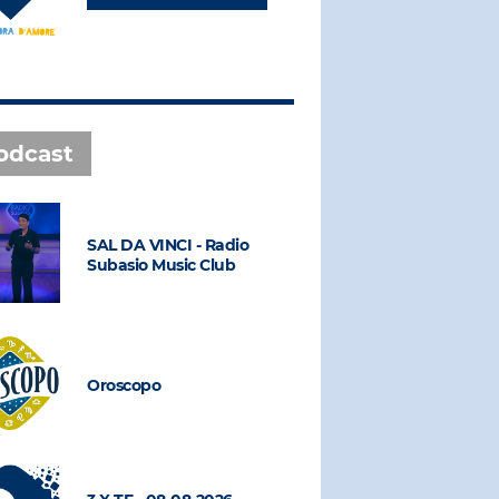
odcast
SAL DA VINCI - Radio
SAL DA VI
Subasio Music Club
Subasio M
Oroscopo
Oroscopo