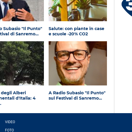
3 X TE - 08-08-2026
Le canzoni della tua vita -
Francesco - Pontassieve (FI)
o Subasio "Il Punto"
Salute: con piante in case
stival di Sanremo…
e scuole -20% CO2
 degli Alberi
A Radio Subasio "Il Punto"
ntali d'Italia: 4
sul Festival di Sanremo…
…
VIDEO
FOTO