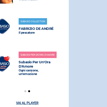
THE KOL
Partenope
SUBASIO COLLECTION
FABRIZIO DE ANDRÉ
RADIO SUBAS
Il pescatore
MALIKA A
(Siamo Tutti
Notturni (Fe
SUBASIO PER UN'ORA D'AMORE
Subasio Per Un'Ora
D'Amore
RADIO SUBAS
Ogni canzone,
un'emozione
LA RAFFI
ANNI 90
VAI AL PLAYER