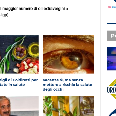
il
maggior numero di oli extravergini
a
 Igp
).
P
SAL DA VINCI - Radio
Subasio Music Club
sigli di Coldiretti per
Vacanze sì, ma senza
tate in salute
mettere a rischio la salute
degli occhi
Oroscopo