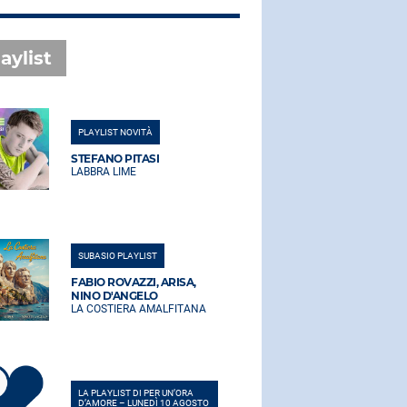
aylist
PLAYLIST NOVITÀ
PLAYLIST NO
STEFANO PITASI
STEFANO PI
LABBRA LIME
LABBRA LIM
SUBASIO PLAYLIST
SUBASIO PLA
FABIO ROVAZZI, ARISA,
FABIO ROVA
NINO D'ANGELO
NINO D'AN
LA COSTIERA AMALFITANA
LA COSTIER
LA PLAYLIST DI PER UN’ORA
LA PLAYLIST 
D’AMORE – LUNEDÌ 10 AGOSTO
D’AMORE – L