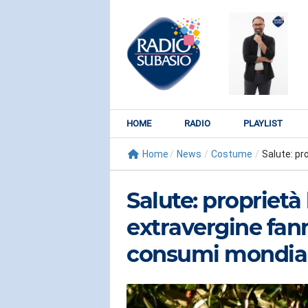
HOME
RADIO
PLAYLIST
Home
/
News
/
Costume
/
Salute: pro
Salute: proprietà
extravergine fan
consumi mondial
RADIO SUBY
KATY PER
Watch It Bur