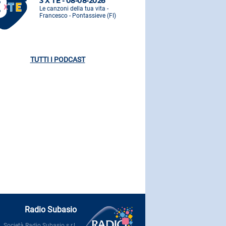
3 X TE - 08-08-2026
3 X TE - 0
Le canzoni della tua vita -
Le canzoni de
Francesco - Pontassieve (FI)
Francesco - 
TUTTI I PODCAST
Radio Subasio
Società Radio Subasio s.r.l.