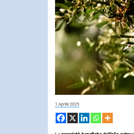
SUBASIO COL
FABRIZIO
Il pescatore
SUBASIO PER 
Subasio Pe
D'Amore
Ogni canzon
un'emozion
1 Aprile 2025