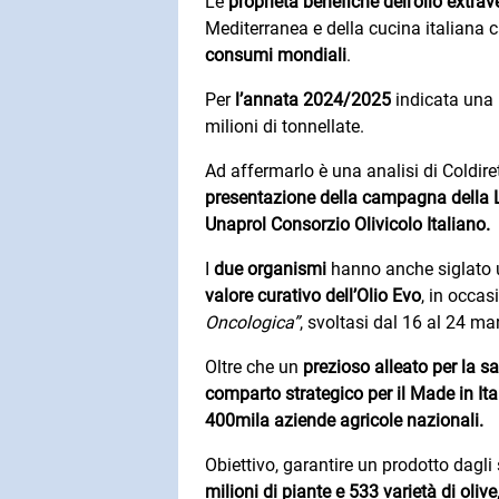
Le
proprietà benefiche dell’olio extrav
Mediterranea e della cucina italiana 
consumi mondiali
.
Per
l’annata 2024/2025
indicata una 
milioni di tonnellate.
Ad affermarlo è una analisi di Coldiret
presentazione della campagna della L
Unaprol Consorzio Olivicolo Italiano.
I
due organismi
hanno anche siglato
valore curativo dell’Olio Evo
, in occas
Oncologica”
, svoltasi dal 16 al 24 m
Oltre che un
prezioso alleato per la sa
comparto strategico per il Made in It
400mila aziende agricole nazionali.
Obiettivo, garantire un prodotto dagli
milioni di piante e 533 varietà di olive