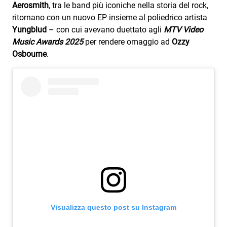
Subasio Collection
Aerosmith
, tra le band più iconiche nella storia del rock,
ritornano con un nuovo EP insieme al poliedrico artista
Subasio Per Un’Ora D’Amore
Yungblud
– con cui avevano duettato agli
MTV Video
Music Awards 2025
per rendere omaggio ad
Ozzy
Video
Osbourne
.
Foto
Speciali
Oroscopo
Radio Subasio Music Club
Sanremo 2026
News
Musica
Visualizza questo post su Instagram
Cultura