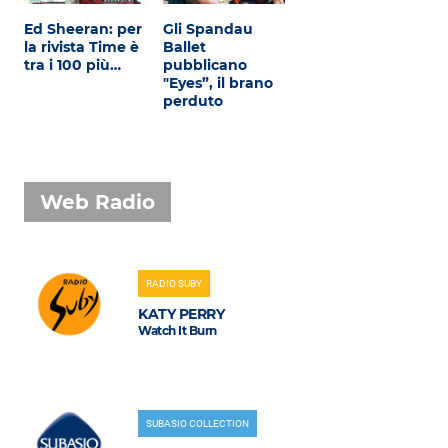
Ed Sheeran: per
Gli Spandau
la rivista Time è
Ballet
tra i 100 più…
pubblicano
"Eyes”, il brano
perduto
Web Radio
RADIO SUBY
KATY PERRY
Watch It Burn
SUBASIO COLLECTION