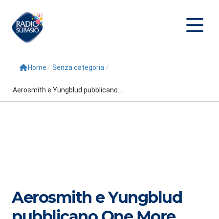
Home
/
Senza categoria
/
Cerca
Aerosmith e Yungblud pubblicano...
Home
Radio
Palinsesto
Programmi
Conduttori
Aerosmith e Yungblud
Repliche
pubblicano One More