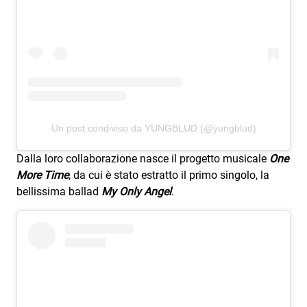
Attualità
Costume
Extra
Eventi
Un post condiviso da YUNGBLUD (@yungblud)
Dalla loro collaborazione nasce il progetto musicale
One
More Time
, da cui è stato estratto il primo singolo, la
bellissima ballad
My Only Angel
.