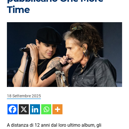
Podcast
Time
3xTe
Interviste
Playlist
Novità
Subasio Playlist
Web Radio
Radio Subasio
Radio Subasio +
18 Settembre 2025
Radio Subasio Disco Club
Radio Suby
A distanza di 12 anni dal loro ultimo album, gli