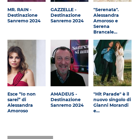
Attualità
MR. RAIN -
GAZZELLE -
"Serenata".
Costume
Destinazione
Destinazione
Alessandra
Sanremo 2024
Sanremo 2024
Amoroso e
Serena
Extra
Brancale…
Eventi
Esce “Io non
AMADEUS -
"Hit Parade" è il
sarei” di
Destinazione
nuovo singolo di
Alessandra
Sanremo 2024
Gianni Morandi
Amoroso
e…