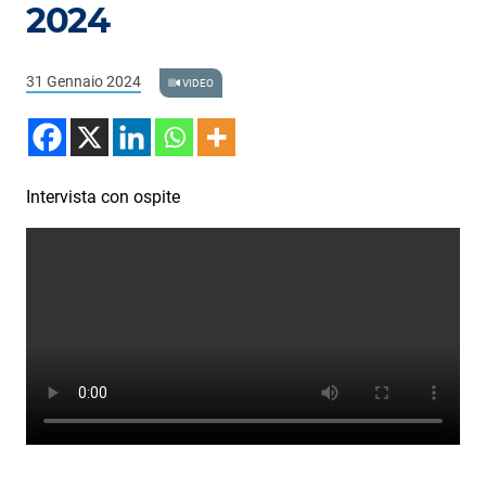
Podcast
2024
3xTe
31 Gennaio 2024
VIDEO
Interviste
Playlist
Novità
Intervista con ospite
Subasio Playlist
Web Radio
Radio Subasio
Radio Subasio +
Radio Subasio Disco Club
Radio Suby