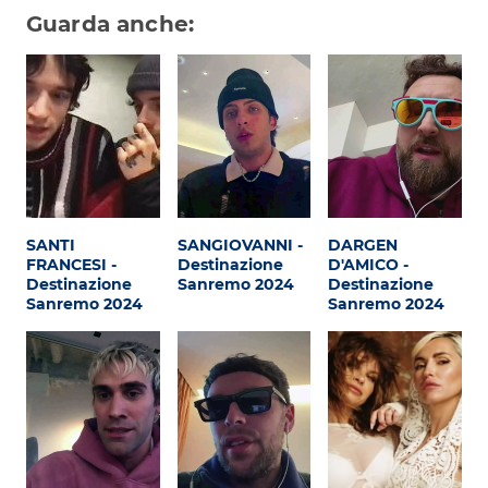
Subasio Collection
Guarda anche:
Subasio Per Un’Ora D’Amore
Video
Foto
Speciali
Oroscopo
SANTI
SANGIOVANNI -
DARGEN
FRANCESI -
Destinazione
D'AMICO -
Radio Subasio Music Club
Destinazione
Sanremo 2024
Destinazione
Sanremo 2024
Sanremo 2024
Sanremo 2026
News
Musica
Cultura