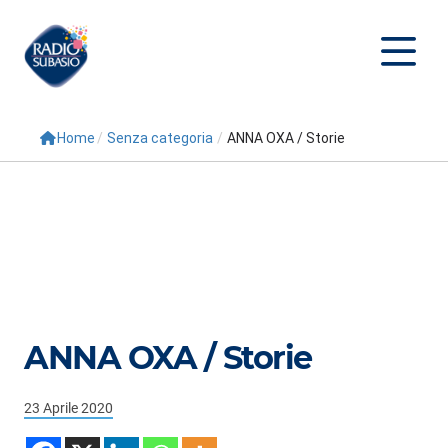
Home
/
Senza categoria
/
ANNA OXA / Storie
Cerca
Home
Radio
Palinsesto
Programmi
ANNA OXA / Storie
Conduttori
Repliche
23 Aprile 2020