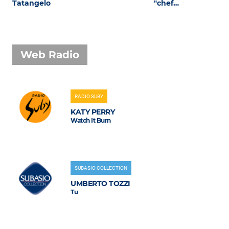
Tatangelo
"chef…
Web Radio
RADIO SUBY
KATY PERRY
Watch It Burn
SUBASIO COLLECTION
UMBERTO TOZZI
Tu