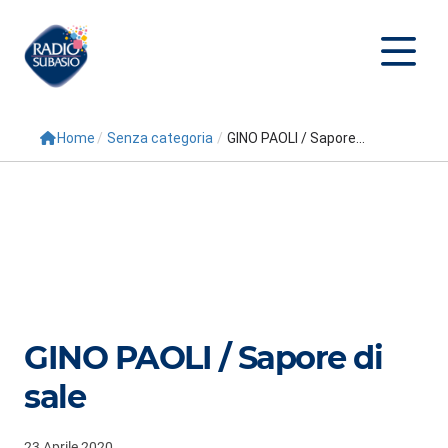
Home
/
Senza categoria
/
GINO PAOLI / Sapore...
Cerca
Home
Radio
Palinsesto
Programmi
GINO PAOLI / Sapore di
Conduttori
sale
Repliche
23 Aprile 2020