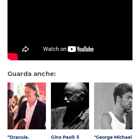
Attualità
Costume
Extra
Eventi
Guarda anche:
“Dracula.
Gino Paoli: il
"George Michael