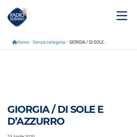
Home
/
Senza categoria
/
GIORGIA / DI SOLE...
Cerca
Home
Radio
Palinsesto
Programmi
GIORGIA / DI SOLE E
Conduttori
D’AZZURRO
Repliche
23 Aprile 2020