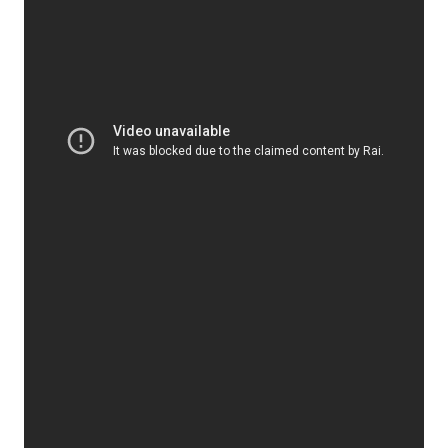
Subasio Collection
Subasio Per Un’Ora D’Amore
Video
Foto
Speciali
Oroscopo
Radio Subasio Music Club
Sanremo 2026
News
Musica
Cultura