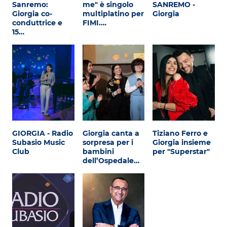
Sanremo:
me" è singolo
SANREMO -
Giorgia co-
multiplatino per
Giorgia
conduttrice e
FIMI.…
15…
GIORGIA - Radio
Giorgia canta a
Tiziano Ferro e
Subasio Music
sorpresa per i
Giorgia insieme
Club
bambini
per "Superstar"
dell’Ospedale…