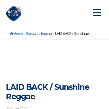
Home
/
Senza categoria
/
LAID BACK / Sunshine...
Cerca
Home
Radio
Palinsesto
Programmi
LAID BACK / Sunshine
Conduttori
Reggae
Repliche
22 Aprile 2020