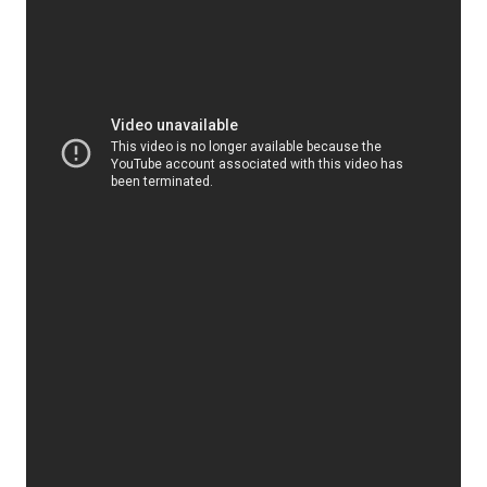
Subasio Collection
Subasio Per Un’Ora D’Amore
Video
Foto
Speciali
Oroscopo
Radio Subasio Music Club
Sanremo 2026
News
Musica
Cultura