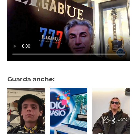
Subasio Collection
Subasio Per Un’Ora D’Amore
Video
Foto
Speciali
Oroscopo
Radio Subasio Music Club
Guarda anche:
Sanremo 2026
News
Musica
Cultura