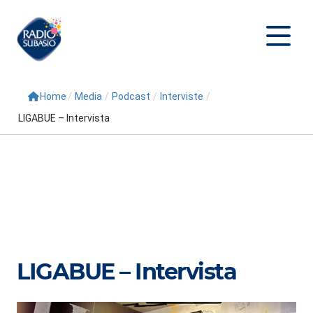
Home
/
Media
/
Podcast
/
Interviste
/
Cerca
LIGABUE – Intervista
Home
Radio
Palinsesto
Programmi
Conduttori
LIGABUE – Intervista
Repliche