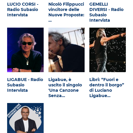
Attualità
LUCIO CORSI -
Nicolò Filippucci
GEMELLI
Radio Subasio
vincitore delle
DIVERSI - Radio
Costume
Intervista
Nuove Proposte:
Subasio
…
Intervista
Extra
Eventi
LIGABUE - Radio
Ligabue, è
Libri: “Fuori e
Subasio
uscito il singolo
dentro il borgo”
Intervista
'Una Canzone
di Luciano
Senza…
Ligabue…